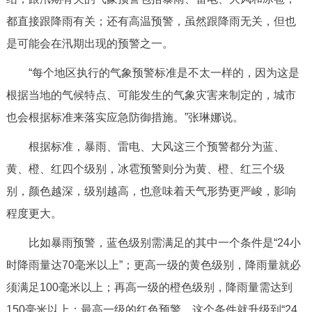
走进北京
都直接跟降雨有关；还有高温预警，虽然跟降雨无关，但也
北京概况
十六区概览
人文北京
是可能会在汛期出现的预警之一。
“每个地区执行的气象预警标准是不太一样的，因为这是
绿色北京
图说北京
视频北京
根据当地的气候特点、可能发生的气象灾害来制定的，城市
也会根据标准来落实应急防御措施。”张琳娜说。
多语种
根据标准，暴雨、雷电、大风这三个预警都分为蓝、
ENGLISH
한국어
日本語
黄、橙、红四个级别，冰雹预警则分为黄、橙、红三个级
别，颜色越深，级别越高，也意味着天气形势更严峻，影响
DEUTSCH
FRANÇAIS
РУССКИЙ ЯЗЫК
程度更大。
ESPAÑOL
العربية
PORTUGUÊS
比如暴雨预警，蓝色级别需满足的其中一个条件是“24小
时降雨量达70毫米以上”；更高一级的黄色级别，降雨量就必
ITALIANO
须满足100毫米以上；再高一级的橙色级别，降雨量需达到
150毫米以上；最高一级的红色预警，这个条件就升级到“24