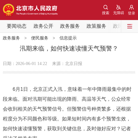
网站地图
搜索
无障碍
登录
要闻动态
要闻动态
政务公开
政务服务
政策服务
政民互动
政务服务
>
便民服务
>
信息提示
党中央精神
国务院信息
中央部委动态
汛期来临，如何快速读懂天气预警？
北京要闻
会议信息
部门动态
日期：2026-06-01 14:22
来源：北京日报
各区热点
6月1日，北京正式入汛，意味着一年中降雨最集中的时
政务公开
段来临。面对汛期可能出现的降雨、高温等天气，公众经常
会收到相关的天气预警信号。但预警信号种类繁多，还根据
市领导
机构职能
政策服务
程度分为不同颜色和等级。如果短时间内有多个预警生效，
政策兑现
政策解读
回应关切
如何快速读懂预警，获取到关键信息，及时做好应对？记者