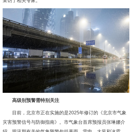
采访了相关专家。
决策公开
专题公开
政务服务
个人服务
法人服务
部门服务
便民服务
利企服务
投资项目
中介服务
阳光政务
政民互动
高级别预警需特别关注
12345网上接诉即办
我要咨询
我要建议
目前，北京市正在实施的是2025年修订的《北京市气象
参与调查
在线访谈
图说互动
灾害预警信号与防御指南》。市气象台首席预报员张琳娜介
绍，跟汛期有关的气象预警包括暴雨、雷电、大风和冰雹，