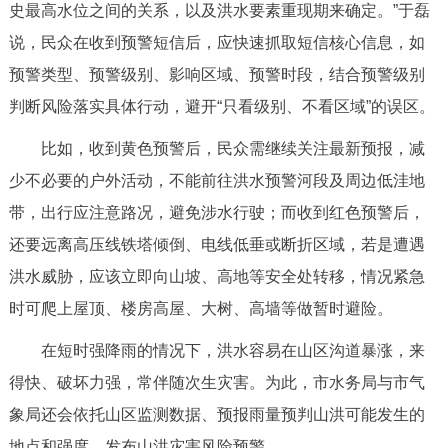
史最高水位之间的关系，以及洪水要素重现期来确定。”于磊
说，民众在收到预警短信后，应快速抓取短信核心信息，如
预警类型、预警级别、影响区域、预警时段，结合预警级别
判断风险落实具体行动，避开“只看级别、不看区域”的误区。
比如，收到黄色预警后，民众需继续关注最新预报，减
少不必要的户外活动，不能前往洪水预警河段及周边低洼地
带，出行应注意路况，避免涉水行驶；而收到红色预警后，
还要远离高压线铁塔倾倒、电线低垂或断折区域，若是遭遇
洪水威胁，应该立即向山坡、高地等安全处转移，情况紧急
时可爬上屋顶、楼房高屋、大树、高墙等做暂时避险。
在短时强降雨的情况下，洪水容易在山区沟道暴涨，来
得快、破坏力强，常伴随次生灾害。为此，市水务局与市气
象局还会依托山区监测数据、预报雨量预判山洪可能发生的
地点和强度，发布山洪灾害风险预警。