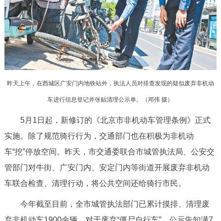
决策公开
专题公开
政务服务
个人服务
法人服务
部门服务
昨天上午，在西城区广安门内地铁站外，执法人员对排查发现的疑似废弃非机动
便民服务
利企服务
投资项目
车进行信息登记并张贴清理公示单。（邓伟 摄）
5月1日起，新修订的《北京市非机动车管理条例》正式
中介服务
阳光政务
实施。除了规范骑行行为，交通部门也在积极为非机动
政民互动
车“挖”停放空间。昨天，市交通委联合市城管执法局、公安交
管部门对牛街、广安门内、安定门内等街道开展废弃非机动
12345网上接诉即办
我要咨询
我要建议
车联合检查、清理行动，将公共空间还给骑行市民。
参与调查
在线访谈
图说互动
今年截至目前，全市城管执法部门已累计摸排、清理废
弃非机动车1900余辆。对于废弃“僵尸自行车”，公示告知满7