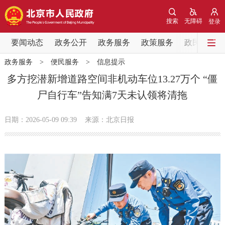
网站地图
搜索
无障碍
登录
要闻动态
要闻动态
政务公开
政务服务
政策服务
政民互动
政务服务
>
便民服务
>
信息提示
党中央精神
国务院信息
中央部委动态
多方挖潜新增道路空间非机动车位13.27万个 “僵
尸自行车”告知满7天未认领将清拖
北京要闻
会议信息
部门动态
日期：2026-05-09 09:39
来源：北京日报
各区热点
政务公开
市领导
机构职能
政策服务
政策兑现
政策解读
回应关切