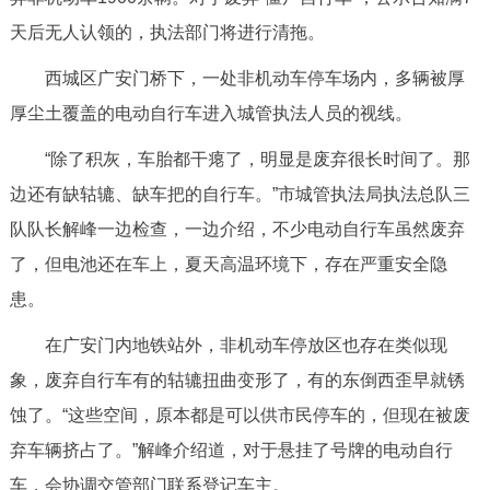
走进北京
天后无人认领的，执法部门将进行清拖。
北京概况
十六区概览
人文北京
西城区广安门桥下，一处非机动车停车场内，多辆被厚
厚尘土覆盖的电动自行车进入城管执法人员的视线。
绿色北京
图说北京
视频北京
“除了积灰，车胎都干瘪了，明显是废弃很长时间了。那
多语种
边还有缺轱辘、缺车把的自行车。”市城管执法局执法总队三
队队长解峰一边检查，一边介绍，不少电动自行车虽然废弃
ENGLISH
한국어
日本語
了，但电池还在车上，夏天高温环境下，存在严重安全隐
患。
DEUTSCH
FRANÇAIS
РУССКИЙ ЯЗЫК
在广安门内地铁站外，非机动车停放区也存在类似现
ESPAÑOL
العربية
PORTUGUÊS
象，废弃自行车有的轱辘扭曲变形了，有的东倒西歪早就锈
蚀了。“这些空间，原本都是可以供市民停车的，但现在被废
ITALIANO
弃车辆挤占了。”解峰介绍道，对于悬挂了号牌的电动自行
车，会协调交管部门联系登记车主。