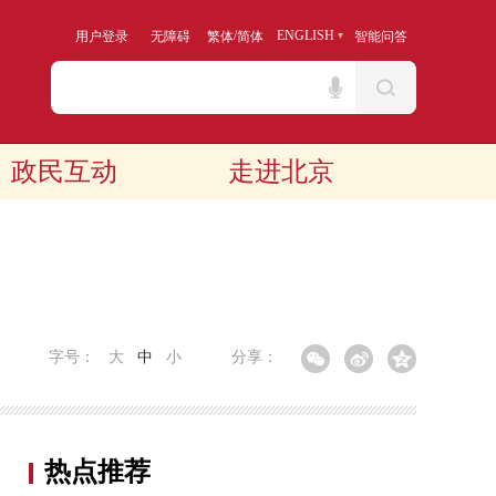
/
ENGLISH
用户登录
无障碍
繁体
简体
智能问答
政民互动
走进北京
字号：
大
中
小
分享：
热点推荐