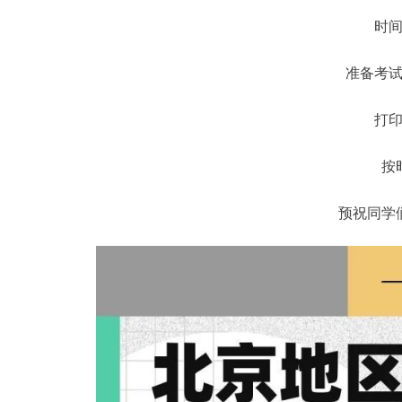
时
准备考
打
按
预祝同学