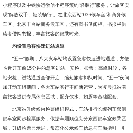
小程序以及中铁快运微信小程序预约“轻装行”服务，让旅客实
回到顶部
现“解放双手、轻装畅行”。在北京西站“036候车室”和商务候
车区、北京丰台站商务候车区，还有图书借阅柜、书报栏供
读者借阅书报，丰富旅客的候乘时光。
均设置急客快速进站通道
“五一”假期，八大火车站均设置急客快速进站通道，方便
临近开车前15分钟的急客进站、安检、检票；高峰时段，各
站安检、进站通道全部开启，缩短旅客排队时间。“五一”夜间
加开动车组期间，各大车站实行不间断运营，为凌晨抵站滞
留旅客提供专属休息区域，配齐饮水、如厕等基础配套。
北京站升级候乘检票组织模式，车站推行长编列车双侧
候车室同步检票服务，依据车厢顺位划分东西候车室候乘区
域，升级检票显示屏，常态化公示候车信息与车厢指引，引