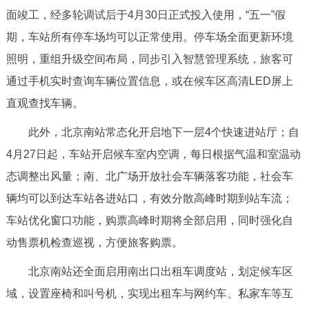
面竣工，经多轮调试后于4月30日正式投入使用，“五一”假
决策公开
专题公开
期，车站所有停车场均可以正常使用。停车场全面更新环境
政务服务
照明，重组升级空间布局，同步引入智慧管理系统，旅客可
通过手机实时查询车辆位置信息，或在候车区高清LED屏上
个人服务
法人服务
部门服务
直观查找车辆。
便民服务
利企服务
投资项目
此外，北京南站常态化开启地下一层4个快速进站厅；自
4月27日起，车站开启候车室内空调，每日根据气温和室温动
中介服务
阳光政务
态调整出风量；南、北广场开放社会车辆落客功能，社会车
辆均可以到达车站各进站口，有效分散高峰时期到站车流；
政民互动
车站优化窗口功能，购票高峰时期将全部启用，同时强化自
12345网上接诉即办
我要咨询
我要建议
动售票机检查巡视，方便旅客购票。
北京南站还全面启用南出口出租车调度站，划定候车区
参与调查
在线访谈
图说互动
域，设置座椅和叫号机，实现出租车与网约车、私家车等互