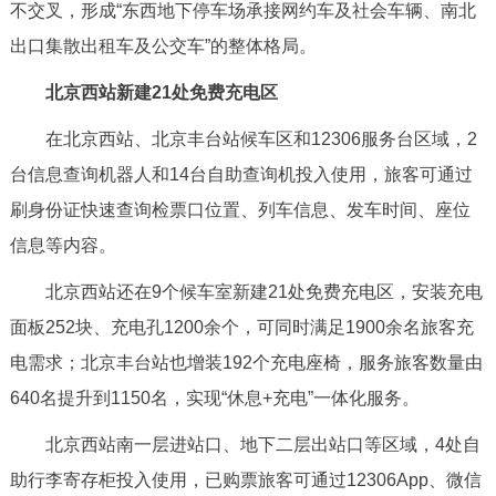
走进北京
不交叉，形成“东西地下停车场承接网约车及社会车辆、南北
出口集散出租车及公交车”的整体格局。
北京概况
十六区概览
人文北京
北京西站新建21处免费充电区
绿色北京
图说北京
视频北京
在北京西站、北京丰台站候车区和12306服务台区域，2
台信息查询机器人和14台自助查询机投入使用，旅客可通过
多语种
刷身份证快速查询检票口位置、列车信息、发车时间、座位
ENGLISH
한국어
信息等内容。
日本語
北京西站还在9个候车室新建21处免费充电区，安装充电
DEUTSCH
FRANÇAIS
РУССКИЙ ЯЗЫК
面板252块、充电孔1200余个，可同时满足1900余名旅客充
电需求；北京丰台站也增装192个充电座椅，服务旅客数量由
ESPAÑOL
العربية
PORTUGUÊS
640名提升到1150名，实现“休息+充电”一体化服务。
ITALIANO
北京西站南一层进站口、地下二层出站口等区域，4处自
助行李寄存柜投入使用，已购票旅客可通过12306App、微信