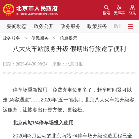
网站地图
搜索
无障碍
登录
要闻动态
要闻动态
政务公开
政务服务
政策服务
政民互动
政务服务
>
便民服务
>
信息提示
党中央精神
国务院信息
中央部委动态
八大火车站服务升级 假期出行旅途享便利
北京要闻
会议信息
部门动态
日期：2026-04-30 08:24
来源：北京日报
各区热点
停车场重新投用，免费充电位更多了，赶车时间紧可以
政务公开
走“急客通道”……2026年“五一”假期，北京八大火车站升级客
运服务，让旅客出行更方便、更轻松。
市领导
机构职能
政策服务
北京南站P4停车场投入使用
政策兑现
政策解读
回应关切
2026年3月启动的北京南站P4停车场升级改造工程已全