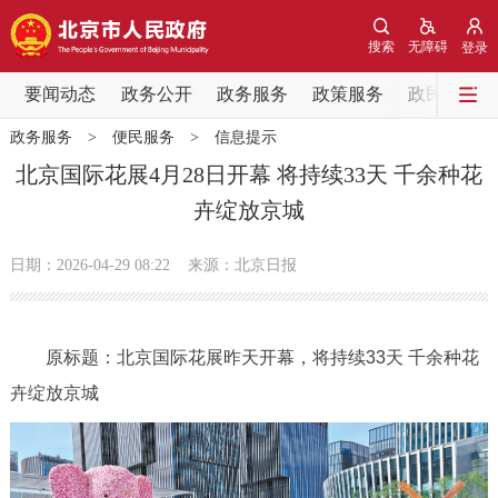
网站地图
搜索
无障碍
登录
要闻动态
要闻动态
政务公开
政务服务
政策服务
政民互动
政务服务
>
便民服务
>
信息提示
党中央精神
国务院信息
中央部委动态
北京国际花展4月28日开幕 将持续33天 千余种花
卉绽放京城
北京要闻
会议信息
部门动态
日期：2026-04-29 08:22
来源：北京日报
各区热点
政务公开
原标题：北京国际花展昨天开幕，将持续33天 千余种花
卉绽放京城
市领导
机构职能
政策服务
政策兑现
政策解读
回应关切