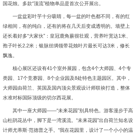
国花烛。多款“顶流”植物单品是首次公开展出。
回到顶部
一盆盆彩叶芋十分吸睛，每一盆的叶色都不同，有的红
绿相间，有的纯白，还有的将在几天后变成透明的。墙壁上
还长着好多“大家伙”：皇冠鹿角蕨很壮观，营养叶宽达1米、
孢子叶长2.2米；银脉丝绸领带花烛叶片最长可达3米，修长
飘逸。
核心展区还设有41个室外展园，包含4个大师园、4个专
类园、17个竞赛园、8个企业园及8处特色主题园区。其中，
大师园由荷兰、英国及国内顶尖景观设计师联袂打造，整体
水准对标国际顶级的切尔西花展。
其中一座大师园——“未来花园”别具特色。游客漫步于高
山杜鹃花丛中，脚下是一湾溪流。“未来花园”出自荷兰知名设
计师尤蒂斯·范德普之手。“我在花园里，设计了一个小小的温