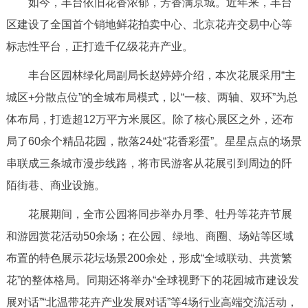
如今，丰台依旧花香浓郁，芳香满京城。近年来，丰台
区建设了全国首个销地鲜花拍卖中心、北京花卉交易中心等
标志性平台，正打造千亿级花卉产业。
丰台区园林绿化局副局长赵婷婷介绍，本次花展采用“主
城区+分散点位”的全城布局模式，以“一核、两轴、双环”为总
体布局，打造超12万平方米展区。除了核心展区之外，还布
局了60余个精品花园，散落24处“花香彩蛋”。星星点点的场景
串联成三条城市漫步线路，将市民游客从花展引到周边的阡
陌街巷、商业设施。
花展期间，全市公园将同步举办月季、牡丹等花卉节展
和游园赏花活动50余场；在公园、绿地、商圈、场站等区域
布置的特色展示花坛场景200余处，形成“全域联动、共赏繁
花”的整体格局。同期还将举办“全球视野下的花园城市建设发
展对话”“北温带花卉产业发展对话”等4场行业高端交流活动，