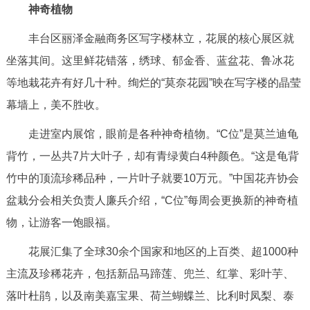
走进北京
神奇植物
丰台区丽泽金融商务区写字楼林立，花展的核心展区就
北京概况
十六区概览
人文北京
坐落其间。这里鲜花错落，绣球、郁金香、蓝盆花、鲁冰花
等地栽花卉有好几十种。绚烂的“莫奈花园”映在写字楼的晶莹
绿色北京
图说北京
视频北京
幕墙上，美不胜收。
多语种
走进室内展馆，眼前是各种神奇植物。“C位”是莫兰迪龟
ENGLISH
한국어
日本語
背竹，一丛共7片大叶子，却有青绿黄白4种颜色。“这是龟背
竹中的顶流珍稀品种，一片叶子就要10万元。”中国花卉协会
DEUTSCH
FRANÇAIS
РУССКИЙ ЯЗЫК
盆栽分会相关负责人廉兵介绍，“C位”每周会更换新的神奇植
物，让游客一饱眼福。
ESPAÑOL
العربية
PORTUGUÊS
花展汇集了全球30余个国家和地区的上百类、超1000种
主流及珍稀花卉，包括新品马蹄莲、兜兰、红掌、彩叶芋、
ITALIANO
落叶杜鹃，以及南美嘉宝果、荷兰蝴蝶兰、比利时凤梨、泰