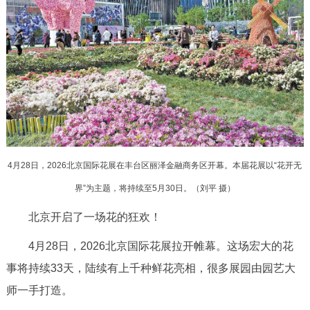
决策公开
专题公开
政务服务
个人服务
法人服务
部门服务
便民服务
利企服务
投资项目
4月28日，2026北京国际花展在丰台区丽泽金融商务区开幕。本届花展以“花开无
中介服务
阳光政务
界”为主题，将持续至5月30日。（
刘平 摄）
政民互动
北京开启了一场花的狂欢！
12345网上接诉即办
我要咨询
我要建议
4月28日，2026北京国际花展拉开帷幕。这场宏大的花
事将持续33天，陆续有上千种鲜花亮相，很多展园由园艺大
参与调查
在线访谈
图说互动
师一手打造。