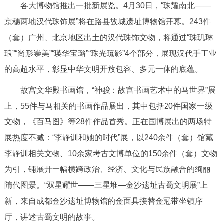
各大博物馆推出一批新展览。4月30日，“珠耀南北——
决策公开
专题公开
京穗两地汉代珠饰展”将在路县故城遗址博物馆开幕。243件
政务服务
（套）广州、北京地区出土的汉代珠饰文物，将通过“珠玑琳
琅”“尚形崇美”“瑛华宝璐”“珠光琉影”4个部分，展现汉代手工业
个人服务
法人服务
部门服务
的高超水平，彰显中华文明开放包容、多元一体的底蕴。
故宫文华殿书画馆，“神骏：故宫书画艺术中的马世界”展
便民服务
利企服务
投资项目
上，55件与马相关的书画作品展出，其中包括20件国家一级
文物，《百马图》等28件作品首秀。正在国博展出的两场特
中介服务
阳光政务
展热度不减：“李静训和她的时代”展，以240余件（套）馆藏
政民互动
李静训相关文物、10余家考古文博单位的150余件（套）文物
为引，铺展开一幅横跨政治、经济、文化与民族融合的绚丽
12345网上接诉即办
我要咨询
我要建议
隋代图景。“双星耀世——三星堆—金沙遗址古蜀文明展”上
新，来自成都金沙遗址博物馆的金面具接替金冠带坐镇序
参与调查
在线访谈
图说互动
厅，讲述古蜀文明的故事。