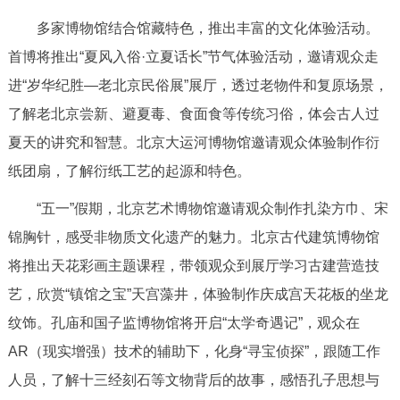
走进北京
多家博物馆结合馆藏特色，推出丰富的文化体验活动。
北京概况
十六区概览
人文北京
首博将推出“夏风入俗·立夏话长”节气体验活动，邀请观众走
进“岁华纪胜—老北京民俗展”展厅，透过老物件和复原场景，
绿色北京
图说北京
视频北京
了解老北京尝新、避夏毒、食面食等传统习俗，体会古人过
夏天的讲究和智慧。北京大运河博物馆邀请观众体验制作衍
多语种
纸团扇，了解衍纸工艺的起源和特色。
ENGLISH
한국어
日本語
“五一”假期，北京艺术博物馆邀请观众制作扎染方巾、宋
锦胸针，感受非物质文化遗产的魅力。北京古代建筑博物馆
DEUTSCH
FRANÇAIS
РУССКИЙ ЯЗЫК
将推出天花彩画主题课程，带领观众到展厅学习古建营造技
艺，欣赏“镇馆之宝”天宫藻井，体验制作庆成宫天花板的坐龙
ESPAÑOL
العربية
PORTUGUÊS
纹饰。孔庙和国子监博物馆将开启“太学奇遇记”，观众在
AR（现实增强）技术的辅助下，化身“寻宝侦探”，跟随工作
ITALIANO
人员，了解十三经刻石等文物背后的故事，感悟孔子思想与