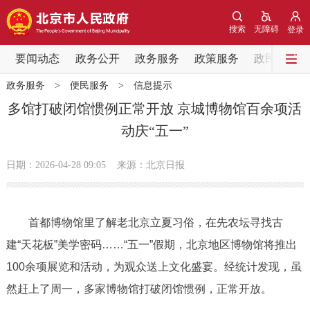
网站地图
搜索
无障碍
登录
要闻动态
要闻动态
政务公开
政务服务
政策服务
政民互动
政务服务
>
便民服务
>
信息提示
党中央精神
国务院信息
中央部委动态
多馆打破闭馆惯例正常开放 京城博物馆百余项活
动庆“五一”
北京要闻
会议信息
部门动态
日期：2026-04-28 09:05
来源：北京日报
各区热点
政务公开
首都博物馆里了解老北京立夏习俗，在先农坛寻找古
建“天花板”美学密码……“五一”假期，北京地区博物馆将推出
市领导
机构职能
政策服务
100余项展览和活动，为观众送上文化盛宴。经统计发现，虽
政策兑现
政策解读
回应关切
然赶上了周一，多家博物馆打破闭馆惯例，正常开放。