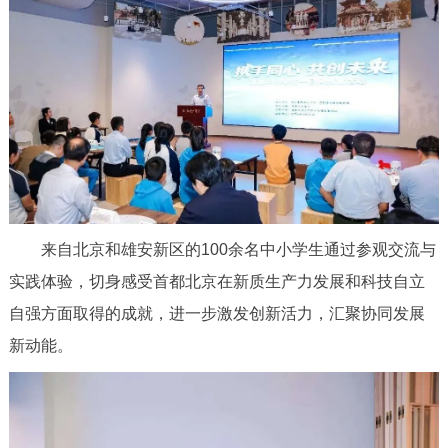
决策公开
专题公开
政务服务
个人服务
法人服务
部门服务
便民服务
利企服务
投资项目
中介服务
阳光政务
来自北京和雄安新区的100余名中小学生通过参观交流与
实践体验，切身感受首都北京在新质生产力发展和科技自立
政民互动
自强方面取得的成就，进一步激发创新活力，汇聚协同发展
新动能。
12345网上接诉即办
我要咨询
我要建议
参与调查
在线访谈
图说互动