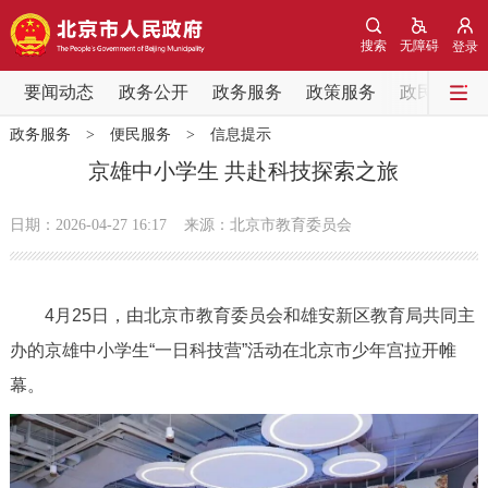
网站地图
搜索
无障碍
登录
要闻动态
要闻动态
政务公开
政务服务
政策服务
政民互动
政务服务
>
便民服务
>
信息提示
党中央精神
国务院信息
中央部委动态
京雄中小学生 共赴科技探索之旅
北京要闻
会议信息
部门动态
日期：2026-04-27 16:17
来源：北京市教育委员会
各区热点
4月25日，由北京市教育委员会和雄安新区教育局共同主
政务公开
办的京雄中小学生“一日科技营”活动在北京市少年宫拉开帷
幕。
市领导
机构职能
政策服务
政策兑现
政策解读
回应关切