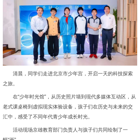
走进北京
北京概况
十六区概览
人文北京
绿色北京
图说北京
视频北京
多语种
ENGLISH
한국어
日本語
清晨，同学们走进北京市少年宫，开启一天的科技探索
之旅。
DEUTSCH
FRANÇAIS
РУССКИЙ ЯЗЫК
在“少年时光馆”，从历史照片墙到现代多媒体互动区，从
ESPAÑOL
العربية
PORTUGUÊS
老式课桌椅到虚拟现实体验设备，孩子们在历史与未来的交
汇中，感受了不同年代青少年成长时光。
ITALIANO
活动现场京雄教育部门负责人与孩子们共同绘制了一
幅“画”。