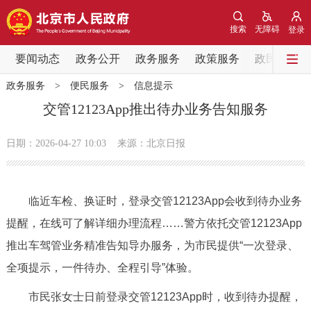
网站地图
搜索
无障碍
登录
要闻动态
要闻动态
政务公开
政务服务
政策服务
政民互动
政务服务
>
便民服务
>
信息提示
党中央精神
国务院信息
中央部委动态
交管12123App推出待办业务告知服务
北京要闻
会议信息
部门动态
日期：2026-04-27 10:03
来源：北京日报
各区热点
临近车检、换证时，登录交管12123App会收到待办业务
政务公开
提醒，在线可了解详细办理流程……警方依托交管12123App
推出车驾管业务精准告知导办服务，为市民提供“一次登录、
市领导
机构职能
政策服务
全项提示，一件待办、全程引导”体验。
政策兑现
政策解读
回应关切
市民张女士日前登录交管12123App时，收到待办提醒，