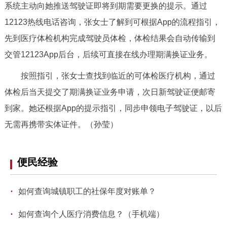
系统主动向她推送驾驶证即将到期需要更换的提示。通过
决策公开
专题公开
12123热线电话咨询，张女士了解到可根据App的流程指引，
政务服务
先到医疗体检机构完成驾驶员体检，体检结果会自动传输到
交管12123App后台，后续可直接在线办理期满换证业务。
个人服务
法人服务
部门服务
按照指引，张女士查找到临近的可体检医疗机构，通过
体检后当天提交了期满换证业务申请，次日新驾驶证便邮寄
便民服务
利企服务
投资项目
到家。她还根据App的提示指引，同步申领电子驾驶证，以后
无需再携带实体证件。（孙莹）
中介服务
阳光政务
政民互动
便民经验
12345网上接诉即办
我要咨询
我要建议
·
如何查询城镇职工的社保年度对账单？
参与调查
在线访谈
图说互动
·
如何查询个人医疗消费信息？（手机端）