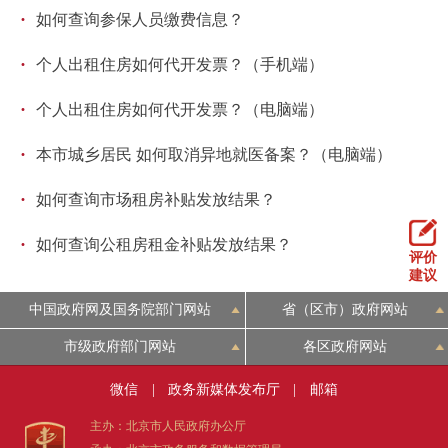
走进北京
·
如何查询参保人员缴费信息？
北京概况
十六区概览
人文北京
·
个人出租住房如何代开发票？（手机端）
·
个人出租住房如何代开发票？（电脑端）
绿色北京
图说北京
视频北京
·
本市城乡居民 如何取消异地就医备案？（电脑端）
多语种
·
如何查询市场租房补贴发放结果？
ENGLISH
한국어
日本語
·
如何查询公租房租金补贴发放结果？
评价
建议
DEUTSCH
FRANÇAIS
РУССКИЙ ЯЗЫК
中国政府网及国务院部门网站
省（区市）政府网站
ESPAÑOL
العربية
PORTUGUÊS
市级政府部门网站
各区政府网站
微信
|
政务新媒体发布厅
|
邮箱
ITALIANO
主办：北京市人民政府办公厅