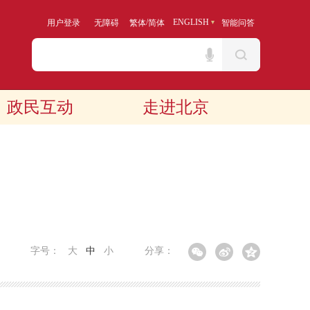
/
ENGLISH
用户登录
无障碍
繁体
简体
智能问答
政民互动
走进北京
字号：
大
中
小
分享：