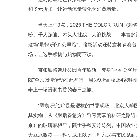
和多元折扣，让运动流量转化为消费增量。
当天上午9点，2026 THE COLOR RU
粉、千人蹦迪、木头人挑战、人浪挑战……丰富的
这场“最快乐的5公里跑”。这场活动还特意将参赛包
场，让选手领物与购物两不误。
京张铁路遗址公园百年铁轨，变身“书香会客厅”
院”全民阅读活动在此举行，周边9所高校及4家科
奉上一场浸润书香的春日之旅。
“墨痕研究所”是最硬核的书香现场。北京大学
具实物，从《肘后备急方》到青蒿素的科研之路近
京）的玻璃展柜里，院士手稿安静陈列。中国农业
大豆冰激凌——科研成果以另一种方式与市民见面