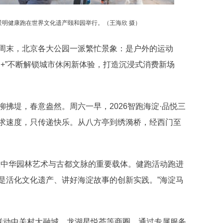
和景明健康跑在世界文化遗产颐和园举行。（
王海欣 摄
）
末，北京各大公园一派繁忙景象：是户外的运动
+”不断解锁城市休闲新体验，打造沉浸式消费新场
堤，春意盎然。周六一早，2026智跑海淀·品悦三
求速度，只传递快乐。从八方亭到绣漪桥，经西门至
中华园林艺术与古都文脉的重要载体。健跑活动跑进
是活化文化遗产、讲好海淀故事的创新实践。”海淀马
联动中关村大融城、龙湖星悦荟等商圈，通过专属服务