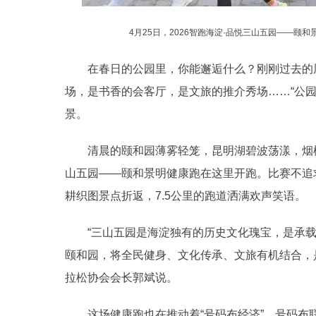
4月25日，2026智跑海淀·品悦三山五园——颐
在春日的公园里，你能邂逅什么？刚刚过去的周
场，是书香的会客厅，是文旅的推介秀场……“公园
景。
清晨的颐和园薄雾轻笼，昆明湖碧波荡漾，烟柳拂
山五园——颐和景明健康跑在这里开跑。比赛不追
耕织图景点折返，7.5公里的跑道洒满欢声笑语。
“三山五园是海淀独有的历史文化瑰宝，是承载
颐和园，将全民健身、文化传承、文旅有机结合，
拉松协会会长郭斌说。
这场健康跑也在推动着“号码布经济”。号码布