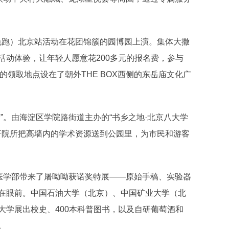
N（彩色跑）北京站活动在花团锦簇的园博园上演。集体大撒
活动体验，让年轻人愿意花200多元的报名费，参与
的领取地点设在了朝外THE BOX西侧的东岳庙文化广
。由海淀区学院路街道主办的“书乡之地·北京八大学
研院所把高墙内的学术资源送到公园里，为市民和游客
医学部带来了屠呦呦获诺奖特展——原始手稿、实验器
在眼前。中国石油大学（北京）、中国矿业大学（北
大学展出校史、400本科普图书，以及自研葡萄酒和
。