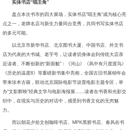
实体书店“唱主角”
回到顶部
盘点本次书市的四大展场，实体书店“唱主角”成为核心亮
点之一，老牌名店与新生力量同台竞秀，共同书写实体书店
的多元可能。
以北京市新华书店、北京图书大厦、中国书店、外文书
店为代表的大书城、老字号，让读者切身体会到传统大店亲
近读者、不断创新的“新面貌”：《河山》《风中有只渡渡鸟》
《历史的温度8》等重磅新书集中亮相，全国古旧书展销年会
带来珍本古籍，联动北京国际电影节设置电影主题专区，举
办“文影辉映”经典文学与电影海报展……读者在书香和光影交
织中，在现实与历史的对话中，感受到书香文化的无穷魅
力。
而以朝花夕拾文创咖啡书店、MPK黑胶书店、春风在书