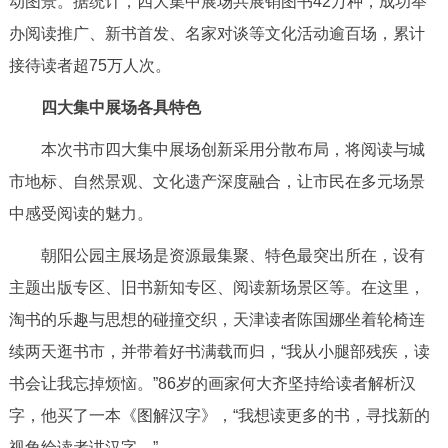
动图景。据统计，四大集中展场共展销图书42万种，成功举
决策公开
专题公开
办阅读推广、新书首发、名家对谈等文化活动逾百场，累计
接待读者超75万人次。
政务服务
四大集中展场各具特色
个人服务
法人服务
部门服务
本次书市四大集中展场创新采用分散布局，将阅读与城
市地标、自然景观、文化遗产深度融合，让市民在多元场景
便民服务
利企服务
投资项目
中感受阅读的魅力。
中介服务
阳光政务
朝阳公园主展场是资源最集聚、特色最突出所在，设有
主题出版专区、旧书新知专区、阅读新场景区等。在这里，
政民互动
淘书的乐趣与思想的碰撞交织，天津读者陈国娜坐着轮椅连
12345网上接诉即办
我要咨询
我要建议
续两天逛书市，并带着好书满载而归，“我从小腿部残疾，读
书会让我忘掉烦恼。”86岁的画家何大齐坚持给读者解析汉
参与调查
在线访谈
图说互动
字，他买了一本《图解汉字》，“我想读更多的书，寻找新的
视角给读者讲汉字。”