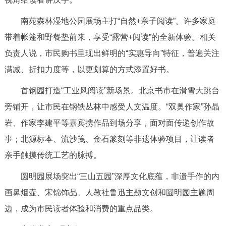
走进北京
南苑森林湿地公园展场主打“自然+亲子阅读”。许多家庭
北京概况
十六区概览
人文北京
带着帐篷和野餐垫前来，享受“露营+阅读”的全新体验。相关
负责人说，市民购书呈现出鲜明的“实惠导向”特征，普遍关注
绿色北京
图说北京
视频北京
满减、折扣力度等，以更划算的方式添置好书。
多语种
首钢园打造“工业风阅读”新场景。北京书市在滑雪大跳台
旁铺开，让市民在钢铁丛林中感受人文温度。“双奥作家”孙晶
ENGLISH
한국어
日本語
岩、作家李建平等嘉宾携作品到场分享，面对面传递创作故
事；北源标本、流沙笺、金石篆刻等非遗体验项目，让读者
DEUTSCH
FRANÇAIS
РУССКИЙ ЯЗЫК
亲手触摸传统工艺的脉搏。
ESPAÑOL
العربية
PORTUGUÊS
圆明园展场突出“三山五园”深厚文化底蕴，非遗手作的内
画鼻烟壶、宋锦饰品、人教社鲁迅主题文创和圆明园主题周
ITALIANO
边，成为市民读者体验和消费的重点品类。