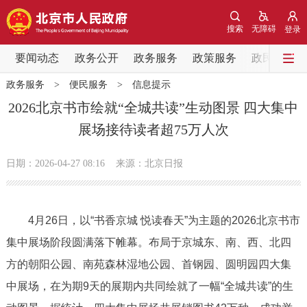
网站地图
搜索
无障碍
登录
要闻动态
要闻动态
政务公开
政务服务
政策服务
政民互动
政务服务
>
便民服务
>
信息提示
党中央精神
国务院信息
中央部委动态
2026北京书市绘就“全城共读”生动图景 四大集中
展场接待读者超75万人次
北京要闻
会议信息
部门动态
日期：2026-04-27 08:16
来源：北京日报
各区热点
政务公开
4月26日，以“书香京城 悦读春天”为主题的2026北京书市
集中展场阶段圆满落下帷幕。布局于京城东、南、西、北四
市领导
机构职能
政策服务
方的朝阳公园、南苑森林湿地公园、首钢园、圆明园四大集
政策兑现
政策解读
回应关切
中展场，在为期9天的展期内共同绘就了一幅“全城共读”的生