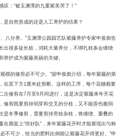
叹：“被玉渊潭的九重紫美哭了！”
是自然形成的还是人工养护的结果？
、八分养。”玉渊潭公园园艺队紫藤养护专家申俊彪告
长出很多徒长枝，消耗大量养分，不绑扎枝条会缠绕
和养护成为紫藤美丽的关键。
规模的修剪必不可少。”据申俊彪介绍，每年紫藤的第
，在其下方1厘米处剪断。这样的工序，每个花穗都要
二次修剪在7月至9月间进行，这是决定紫藤来年开花
，修剪既要剪掉弱芽和交叉的分枝，又不能弄伤脆弱
次是冬季修剪，需要剪掉旁枝杂枝，将缠绕、重叠的
蔓在廊架上“排好队”，来年紫藤花开时才能展现出匀称
是必不可少，恰当的肥料比例能让紫藤花开得更好。”申