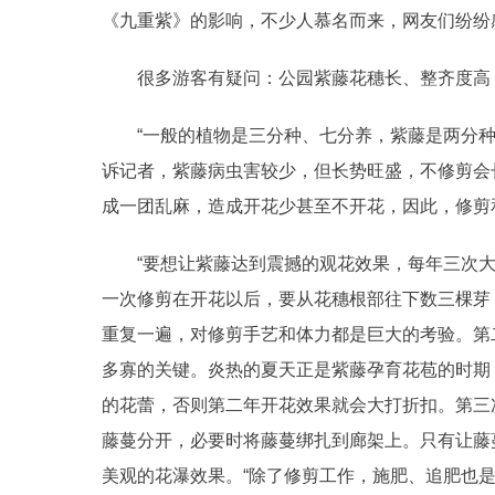
《九重紫》的影响，不少人慕名而来，网友们纷纷感
很多游客有疑问：公园紫藤花穗长、整齐度高，
“一般的植物是三分种、七分养，紫藤是两分种
诉记者，紫藤病虫害较少，但长势旺盛，不修剪会
成一团乱麻，造成开花少甚至不开花，因此，修剪
“要想让紫藤达到震撼的观花效果，每年三次大
一次修剪在开花以后，要从花穗根部往下数三棵芽
重复一遍，对修剪手艺和体力都是巨大的考验。第
多寡的关键。炎热的夏天正是紫藤孕育花苞的时期
的花蕾，否则第二年开花效果就会大打折扣。第三
藤蔓分开，必要时将藤蔓绑扎到廊架上。只有让藤
美观的花瀑效果。“除了修剪工作，施肥、追肥也