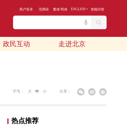
/
ENGLISH
用户登录
无障碍
繁体
简体
智能问答
政民互动
走进北京
字号：
大
中
小
分享：
热点推荐