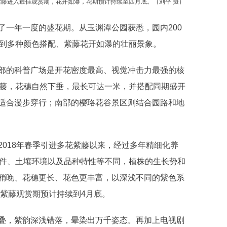
藤进入最佳观赏期，花开如瀑，花期预计持续至四月底。（刘平 摄）
一年一度的盛花期。从玉渊潭公园获悉，园内200
赏到多种颜色搭配、紫藤花开如瀑的壮丽景象。
的科普广场是开花密度最高、视觉冲击力最强的核
紫藤，花穗自然下垂，最长可达一米，并搭配同期盛开
适合漫步穿行；南部的樱珞花谷景区则结合园路和地
18年春季引进多花紫藤以来，经过多年精细化养
条件、土壤环境以及品种特性等不同，植株的生长势和
稍晚、花穗更长、花色更丰富，以深浅不同的紫色系
的紫藤观赏期预计持续到4月底。
，紫韵深浅错落，晕染出万千姿态。再加上电视剧