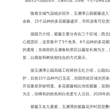
随着北京气温稳步回升，玉渊潭公园二百余株、十五个品种多花紫
随着京城气温稳步回升，玉渊潭公园紫藤进入了
余株、15个品种的多花紫藤盛开，市民游客可欣
据园方介绍，紫藤主要分布在三个区域：西北部
心观赏区，这里集中了3个色系、6个品种的多花
的鸢尾；东南部的玉渊春秋景区以藤架长廊为主，
形，以廊架和树状相结合的方式展示。
据玉渊潭公园高级工程师孙玉红介绍，公园自20
护，目前15个品种均已见花，但因所处区域光照
开花量差异较明显。多花紫藤相比传统紫藤，花期
为主，但稀有的粉色和白色更引人注目。2026年
紫藤又名九重紫，玉渊潭的紫藤花开时层层叠叠