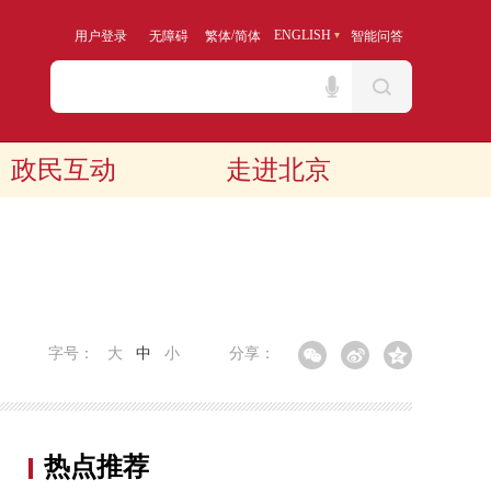
/
ENGLISH
用户登录
无障碍
繁体
简体
智能问答
政民互动
走进北京
字号：
大
中
小
分享：
热点推荐