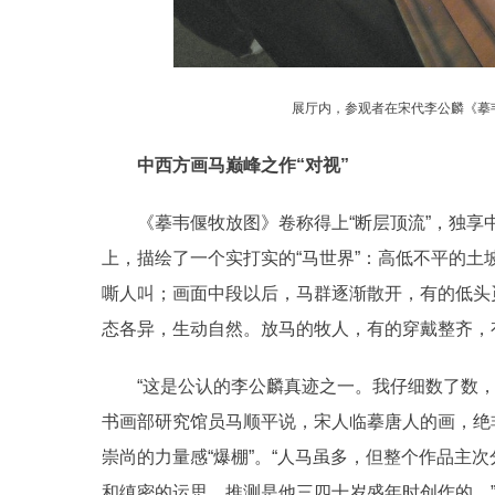
展厅内，参观者在宋代李公麟《摹
中西方画马巅峰之作“对视”
《摹韦偃牧放图》卷称得上“断层顶流”，独享中心展
上，描绘了一个实打实的“马世界”：高低不平的
嘶人叫；画面中段以后，马群逐渐散开，有的低头
态各异，生动自然。放马的牧人，有的穿戴整齐，
“这是公认的李公麟真迹之一。我仔细数了数，画面
书画部研究馆员马顺平说，宋人临摹唐人的画，绝
崇尚的力量感“爆棚”。“人马虽多，但整个作品主
和缜密的运思，推测是他三四十岁盛年时创作的。