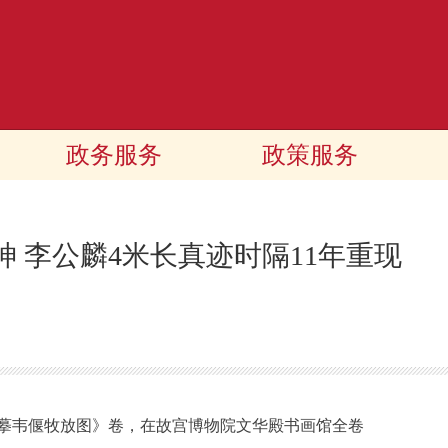
政务服务
政策服务
神 李公麟4米长真迹时隔11年重现
韦偃牧放图》卷，在故宫博物院文华殿书画馆全卷