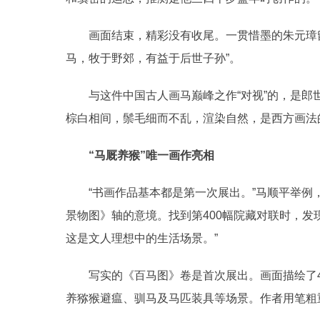
画面结束，精彩没有收尾。一贯惜墨的朱元璋留下
马，牧于野郊，有益于后世子孙”。
与这件中国古人画马巅峰之作“对视”的，是郎
棕白相间，鬃毛细而不乱，渲染自然，是西方画法
“马厩养猴”唯一画作亮相
“书画作品基本都是第一次展出。”马顺平举例，“
景物图》轴的意境。找到第400幅院藏对联时，发
这是文人理想中的生活场景。”
写实的《百马图》卷是首次展出。画面描绘了43
养猕猴避瘟、驯马及马匹装具等场景。作者用笔粗