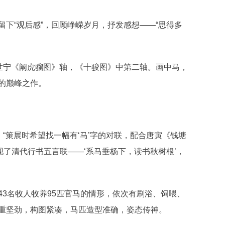
“观后感”，回顾峥嵘岁月，抒发感想——“思得多
世宁《阚虎骝图》轴，《十骏图》中第二轴。画中马，
的巅峰之作。
策展时希望找一幅有‘马’字的对联，配合唐寅《钱塘
现了清代行书五言联——‘系马垂杨下，读书秋树根’，
名牧人牧养95匹官马的情形，依次有刷浴、饲喂、
重坚劲，构图紧凑，马匹造型准确，姿态传神。