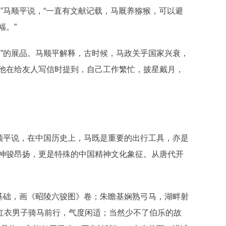
马顺平说，“一直有文献记载，马厩养猕猴，可以避
幅。”
”的展品。马顺平解释，古时候，马政关乎国家兴衰，
他在给友人写信时提到，自己工作繁忙，披星戴月，
顺平说，在中国历史上，马既是重要的出行工具，亦是
神骏昂扬，更是特殊的中国精神文化象征。从唐代开
基础，画《昭陵六骏图》卷；朱瞻基娴熟弓马，湖畔射
，红衣男子骑马前行，气度闲适；当然少不了伯乐的故