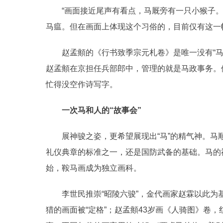
“画面接近尾声有看点，马厩旁有一只小猴子。”
马瘟。但在画面上体现这个习俗的，目前仅有这一
赵孟頫的《行书致季宗元札卷》是唯一没有“马
赵孟頫在京担任兵部郎中，管理的就是马政事务。
忙得没空作诗写字。
一次马和人的“故事会”
展神骏之姿，更希望展现出“马”的精气神。马
礼仪典章的标准之一，还是国防武备的基础。马的
始，鞍马画成为独立画科。
李世民推崇“昭陵六骏”，金代画家赵霖以此为
猎的画面被“定格”；赵孟頫43岁画《人骑图》卷