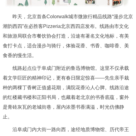
决策公开
专题公开
昨天，北京首条Colorwalk城市微旅行精品线路“漫步北京
政务服务
潮韵西四”在必胜客Pizzeria北京西四店发布。线路由市文化
和旅游局联合市餐饮协会打造，沿途有著名文化地标，有美
个人服务
法人服务
部门服务
食打卡点，适合漫步与骑行，体验花香、书香、咖啡香、美
食香的慢生活。
便民服务
利企服务
投资项目
线路起点位于阜成门附近的鲁迅博物馆。这里不仅承载
中介服务
阳光政务
着文学巨匠的精神印记，更有春日限定惊喜——先生亲手栽
种的两棵丁香树正值盛花期，满院花香沁人心脾。线路沿途
政民互动
的红楼藏书楼和正阳书局，也藏着老北京的书香底蕴，窗外
12345网上接诉即办
我要咨询
我要建议
是青砖灰瓦的老城街巷，屋内浓墨书香满溢，时光仿佛静
止。
参与调查
在线访谈
图说互动
沿阜成门内大街一路向西，途经地质博物馆、历代帝王