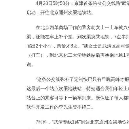
4月20日5时50分，京津首条跨省公交线路“武
启动，开往北京通州次渠地铁站。
在北京西单商场工作的乘客胡女士一上车就兴奋
渠，还能在车上补个觉。到次渠换乘地铁，7点半
省出2个小时，票价才8块。”胡女士是武清区高村
（打车），到北京化工大学地铁站后再换乘地铁1号
说。
“这条公交线弥补了定制快巴只有早晚高峰才服务
达最后一个站点次渠地铁站，特别适合我们年轻上
站台上的乘客可等下一辆车到来。既保证了每人都
软件开发工作的李先生赞不绝口。
7时许，“武清专线1路”到达北京通州次渠地铁