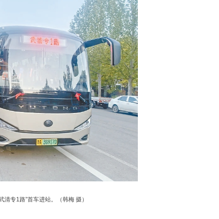
武清专1路”首车进站。（
韩梅 摄
）