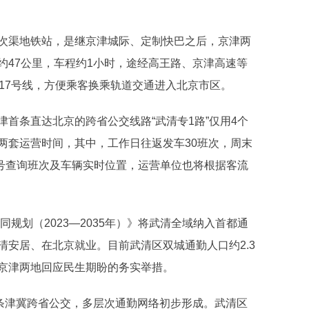
渠地铁站，是继京津城际、定制快巴之后，京津两
约47公里，车程约1小时，途经高王路、京津高速等
17号线，方便乘客换乘轨道交通进入北京市区。
条直达北京的跨省公交线路“武清专1路”仅用4个
两套运营时间，其中，工作日往返发车30班次，周末
众号查询班次及车辆实时位置，运营单位也将根据客流
规划（2023—2035年）》将武清全域纳入首都通
安居、在北京就业。目前武清区双城通勤人口约2.3
京津两地回应民生期盼的务实举措。
条津冀跨省公交，多层次通勤网络初步形成。武清区