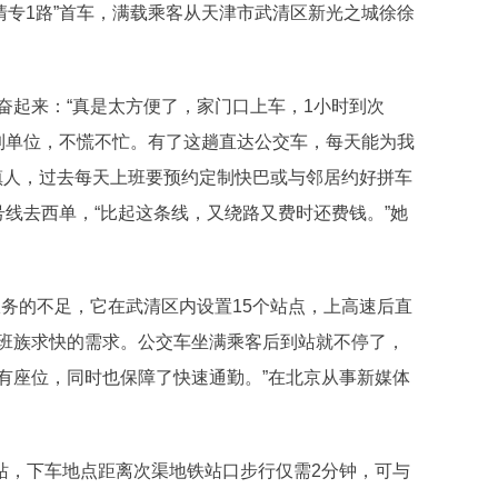
清专1路”首车，满载乘客从天津市武清区新光之城徐徐
起来：“真是太方便了，家门口上车，1小时到次
到单位，不慌不忙。有了这趟直达公交车，每天能为我
镇人，过去每天上班要预约定制快巴或与邻居约好拼车
线去西单，“比起这条线，又绕路又费时还费钱。”她
的不足，它在武清区内设置15个站点，上高速后直
班族求快的需求。公交车坐满乘客后到站就不停了，
有座位，同时也保障了快速通勤。”在北京从事新媒体
站，下车地点距离次渠地铁站口步行仅需2分钟，可与