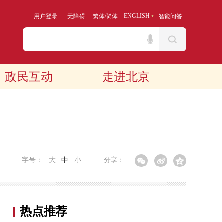
/
ENGLISH
用户登录
无障碍
繁体
简体
智能问答
政民互动
走进北京
字号：
大
中
小
分享：
热点推荐