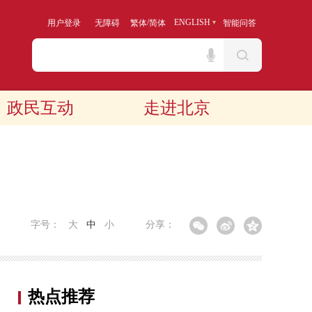
/
ENGLISH
用户登录
无障碍
繁体
简体
智能问答
政民互动
走进北京
字号：
大
中
小
分享：
热点推荐