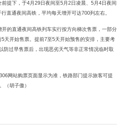
前提下，于4月29日夜间至5月2日凌晨、5月4日夜间
行直通夜间高铁，平均每天增开可达700列左右。
增开的直通夜间高铁列车实行按方向梯次售票，一部分
5天开始售票。提前7至5天开始预售的安排，主要考
以防过早售票后，出现恶劣天气等非正常情况临时取
06网站购票页面显示为准，铁路部门提示旅客可提
票。（胡子傲）