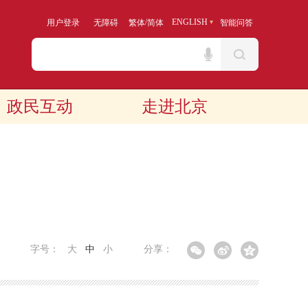
/
ENGLISH
用户登录
无障碍
繁体
简体
智能问答
政民互动
走进北京
字号：
大
中
小
分享：