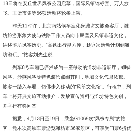
18日将在安丘世界风筝公园启幕，国际风筝锦标赛、万人放
决策公开
专题公开
飞、非遗市集等56项活动将轮番上演。
政务服务
昨天11时许，北京南站候车室化身潍坊文旅会客厅，潍
坊旅游形象大使与铁路工作人员向市民普及风筝非遗文化，
个人服务
法人服务
部门服务
讲述潍坊风筝历史。“高铁出行挺方便，趁这次活动计划到潍
坊游玩。”旅客刘先生说。
便民服务
利企服务
投资项目
列车8号车厢已俨然成为一座移动的潍坊非遗展厅，蝴蝶
中介服务
阳光政务
风筝、沙燕风筝等特色装饰点缀其间，地域文化气息浓郁。
旅客一踏入车厢，仿佛步入移动的“风筝文化馆”。行程中，列
政民互动
车上将开展文旅互动推介，发放宣传资料与潍坊特色文创，
12345网上接诉即办
我要咨询
我要建议
并举行有奖问答。
据悉，4月13日至19日，乘坐G1069次“风筝专列”的旅
参与调查
在线访谈
图说互动
客，凭本次高铁车票游览潍坊市36家景区，可享受门票6折优