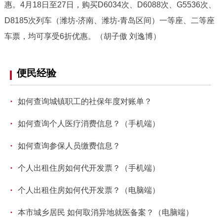
走进北京
惠。4月18日至27日，购买D6034次、D6088次、G5536次、
D8185次列车（潍坊-济南、潍坊-青岛区间）一等座、二等座
北京概况
十六区概览
人文北京
车票，均可享受6折优惠。（胡子傲 刘逸博）
绿色北京
图说北京
视频北京
便民经验
多语种
·
如何查询城镇职工的社保年度对账单？
ENGLISH
한국어
日本語
·
如何查询个人医疗消费信息？（手机端）
DEUTSCH
FRANÇAIS
РУССКИЙ ЯЗЫК
·
如何查询参保人员缴费信息？
·
ESPAÑOL
العربية
PORTUGUÊS
个人出租住房如何代开发票？（手机端）
·
个人出租住房如何代开发票？（电脑端）
ITALIANO
·
本市城乡居民 如何取消异地就医备案？（电脑端）