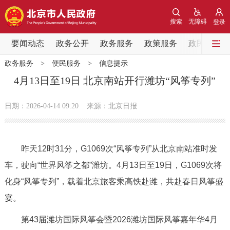
网站地图
搜索
无障碍
登录
要闻动态
要闻动态
政务公开
政务服务
政策服务
政民互动
政务服务
>
便民服务
>
信息提示
党中央精神
国务院信息
中央部委动态
4月13日至19日 北京南站开行潍坊“风筝专列”
北京要闻
会议信息
部门动态
日期：2026-04-14 09:20
来源：北京日报
各区热点
昨天12时31分，G1069次“风筝专列”从北京南站准时发
政务公开
车，驶向“世界风筝之都”潍坊。4月13日至19日，G1069次将
化身“风筝专列”，载着北京旅客乘高铁赴潍，共赴春日风筝盛
市领导
机构职能
政策服务
宴。
政策兑现
政策解读
回应关切
第43届潍坊国际风筝会暨2026潍坊国际风筝嘉年华4月