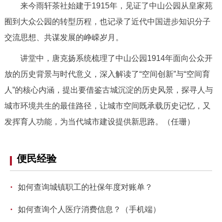
来今雨轩茶社始建于1915年，见证了中山公园从皇家苑
决策公开
专题公开
囿到大众公园的转型历程，也记录了近代中国进步知识分子
政务服务
交流思想、共谋发展的峥嵘岁月。
讲堂中，唐克扬系统梳理了中山公园1914年面向公众开
个人服务
法人服务
部门服务
放的历史背景与时代意义，深入解读了“空间创新”与“空间育
人”的核心内涵，提出要借鉴古城沉淀的历史风景，探寻人与
便民服务
利企服务
投资项目
城市环境共生的最佳路径，让城市空间既承载历史记忆，又
发挥育人功能，为当代城市建设提供新思路。（任珊）
中介服务
阳光政务
政民互动
便民经验
12345网上接诉即办
我要咨询
我要建议
·
如何查询城镇职工的社保年度对账单？
参与调查
在线访谈
图说互动
·
如何查询个人医疗消费信息？（手机端）