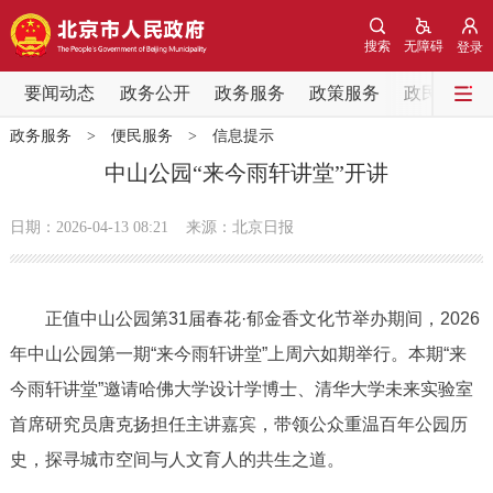
网站地图
搜索
无障碍
登录
要闻动态
要闻动态
政务公开
政务服务
政策服务
政民互动
政务服务
>
便民服务
>
信息提示
党中央精神
国务院信息
中央部委动态
中山公园“来今雨轩讲堂”开讲
北京要闻
会议信息
部门动态
日期：2026-04-13 08:21
来源：北京日报
各区热点
正值中山公园第31届春花·郁金香文化节举办期间，2026
政务公开
年中山公园第一期“来今雨轩讲堂”上周六如期举行。本期“来
今雨轩讲堂”邀请哈佛大学设计学博士、清华大学未来实验室
市领导
机构职能
政策服务
首席研究员唐克扬担任主讲嘉宾，带领公众重温百年公园历
政策兑现
政策解读
回应关切
史，探寻城市空间与人文育人的共生之道。