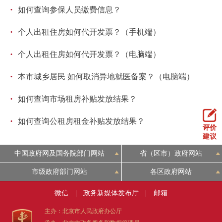
走进北京
·
如何查询参保人员缴费信息？
北京概况
十六区概览
人文北京
·
个人出租住房如何代开发票？（手机端）
·
个人出租住房如何代开发票？（电脑端）
绿色北京
图说北京
视频北京
·
本市城乡居民 如何取消异地就医备案？（电脑端）
多语种
·
如何查询市场租房补贴发放结果？
ENGLISH
한국어
日本語
·
如何查询公租房租金补贴发放结果？
评价
建议
DEUTSCH
FRANÇAIS
РУССКИЙ ЯЗЫК
中国政府网及国务院部门网站
省（区市）政府网站
ESPAÑOL
العربية
PORTUGUÊS
市级政府部门网站
各区政府网站
微信
|
政务新媒体发布厅
|
邮箱
ITALIANO
主办：北京市人民政府办公厅