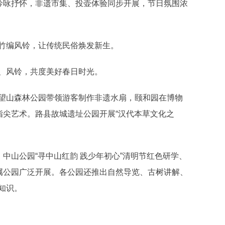
吟咏抒怀，非遗市集、投壶体验同步开展，节日氛围浓
编风铃，让传统民俗焕发新生。
、风铃，共度美好春日时光。
山森林公园带领游客制作非遗水扇，颐和园在博物
指尖艺术。路县故城遗址公园开展“汉代本草文化之
中山公园“寻中山红韵 践少年初心”清明节红色研学、
市属公园广泛开展。各公园还推出自然导览、古树讲解、
知识。