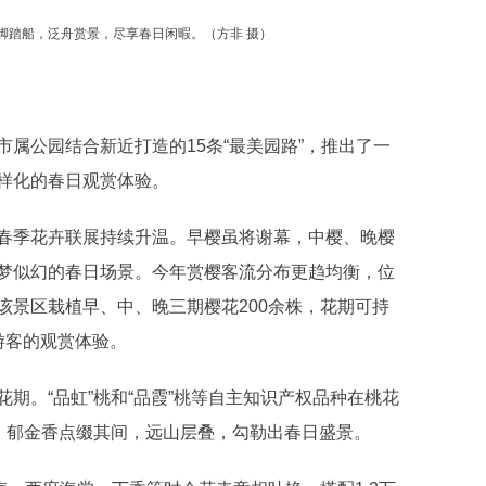
脚踏船，泛舟赏景，尽享春日闲暇。（方非 摄）
公园结合新近打造的15条“最美园路”，推出了一
样化的春日观赏体验。
季花卉联展持续升温。早樱虽将谢幕，中樱、晚樱
梦似幻的春日场景。今年赏樱客流分布更趋均衡，位
该景区栽植早、中、晚三期樱花200余株，花期可持
游客的观赏体验。
。“品虹”桃和“品霞”桃等自主知识产权品种在桃花
生，郁金香点缀其间，远山层叠，勾勒出春日盛景。