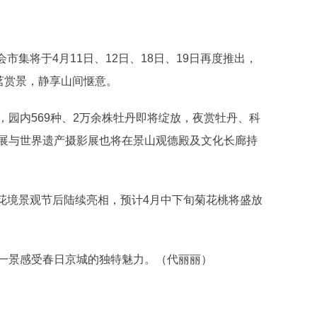
集将于4月11日、12日、18日、19日再度推出，
茗赏景，静享山间惬意。
内569种、2万余株牡丹即将绽放，夜赏牡丹、科
展与世界遗产摄影展也将在景山观德殿及文化长廊持
花境景观节后陆续亮相，预计4月中下旬菊花桃将盛放
景感受春日京城的独特魅力。（代丽丽）