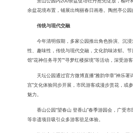
景山公园内200余盆促培牡丹抢先绽放，榆叶梅
余盆花境布置，铺展出绚丽春日画卷。陶然亭公园
传统与现代交融
今年清明假期，多家公园推出角色扮演、沉浸式
性、趣味性，传统与现代交融，文化韵味浓郁。节
馆“花神任务寻芳”“寻梦红楼探境”等活动，深受游
天坛公园通过官方微博直播“雅韵华章”神乐署诗经
宫”文化体验同步开展，市民游客或漫步赏花，或
魅力。
香山公园“望春山 登香山”春季游园会，广受市
等非遗项目吸引众多游客驻足体验。