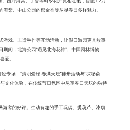
、西府海棠、丁香等时令花卉竞相吐艳，搭配1.2万
的海棠、中山公园的郁金香等尽显春日多样魅力。
游戏、非遗手作等互动活动，让假日游园更具故事
日期间，北海公园“遇见北海花神”、中国园林博物
客喜爱。
专场，“清明爱绿 春满天坛”徒步活动与“探秘斋
参与文化体验，在传统节日氛围中尽享春日天坛的独特
民游客的好评。生动有趣的手工玩偶、烫葫芦、漆扇