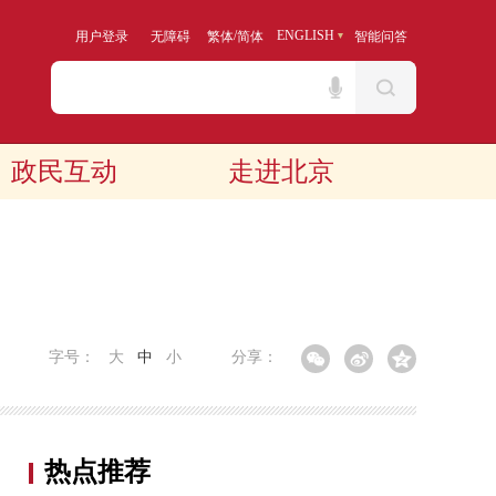
/
ENGLISH
用户登录
无障碍
繁体
简体
智能问答
政民互动
走进北京
字号：
大
中
小
分享：
热点推荐