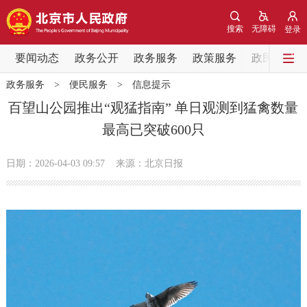
网站地图
搜索
无障碍
登录
要闻动态
要闻动态
政务公开
政务服务
政策服务
政民互动
政务服务
>
便民服务
>
信息提示
党中央精神
国务院信息
中央部委动态
百望山公园推出“观猛指南” 单日观测到猛禽数量
最高已突破600只
北京要闻
会议信息
部门动态
日期：2026-04-03 09:57
来源：北京日报
各区热点
政务公开
市领导
机构职能
政策服务
政策兑现
政策解读
回应关切