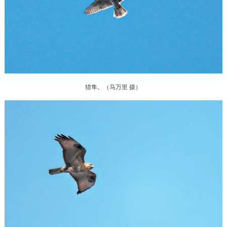
决策公开
专题公开
政务服务
个人服务
法人服务
部门服务
猎隼。（马万里 摄）
便民服务
利企服务
投资项目
中介服务
阳光政务
政民互动
12345网上接诉即办
我要咨询
我要建议
参与调查
在线访谈
图说互动