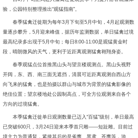
回到顶部
验，公园特别整理推出“观猛指南”。
春季猛禽迁徙期为每年3月下旬至5月中旬，4月起观测数
量逐步攀升，5月迎来峰值，据历年监测数据，单日猛禽过境
最高纪录多出现于5月中旬；每日8:00-11:00是观猛黄金时
段，晴朗微风的天气，更利于近距离观测猛禽翱翔身姿。
春季观猛点位首推黑山头与望京楼观测点。黑山头视野
开阔，东、西、南三面无遮挡，清晨可近距离观测自西山方
向飞来的猛禽，也是拍摄以群山与城市为背景的猛禽影像的
绝佳位置；望京楼地处公园制高点，可全方位观测来自各个
方向的过境猛禽。
本季猛禽迁徙单日观测数量已迈入“百猛”级别，单日最高
已突破600只，3月24日迎来本季首只雕——短趾雕。目前过
境主力为普通鵟，紧接其后的是雀鹰、黑鸢、苍鹰等，游