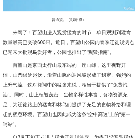
走进北京
北京概况
十六区概览
人文北京
普通鵟。（彭涛 摄）
来鹰了！百望山进入观赏猛禽的时节，单日观测到猛禽
绿色北京
图说北京
视频北京
数量最高已突破600只。近日，百望山公园内春季迁徙观测点
多语种
已迎来大批观鸟爱好者，公园也推出了“观猛指南”。
百望山是京西太行山最东端的一座山峰，这里视野开
ENGLISH
한국어
日本語
阔，山峦绵延起伏，沿着山脉的迎风坡形成了稳定、强烈的
上升气流，这对翱翔中的猛禽来说，相当于提供了“免费汽
DEUTSCH
FRANÇAIS
РУССКИЙ ЯЗЫК
油”。同时，山上植被茂密，生物多样性丰富，食物资源充
ESPAÑOL
العربية
PORTUGUÊS
足，为迁徙路上的猛禽和林鸟们提供了充足的食物补给和理
想的栖息环境。百望山也因此成为这条“空中高速”上的“第一
ITALIANO
哨站”。
自3月下旬正式进入猛禽迁徙观赏季，为提升游客观猛体