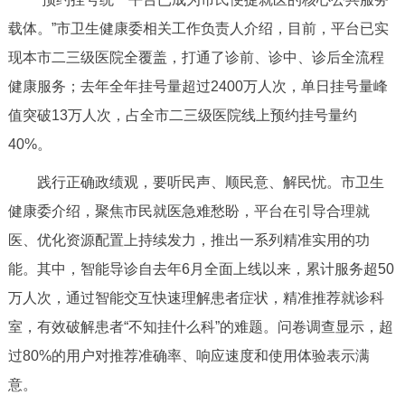
走进北京
载体。”市卫生健康委相关工作负责人介绍，目前，平台已实
北京概况
十六区概览
人文北京
现本市二三级医院全覆盖，打通了诊前、诊中、诊后全流程
健康服务；去年全年挂号量超过2400万人次，单日挂号量峰
绿色北京
图说北京
视频北京
值突破13万人次，占全市二三级医院线上预约挂号量约
40%。
多语种
践行正确政绩观，要听民声、顺民意、解民忧。市卫生
ENGLISH
한국어
日本語
健康委介绍，聚焦市民就医急难愁盼，平台在引导合理就
医、优化资源配置上持续发力，推出一系列精准实用的功
DEUTSCH
FRANÇAIS
РУССКИЙ ЯЗЫК
能。其中，智能导诊自去年6月全面上线以来，累计服务超50
万人次，通过智能交互快速理解患者症状，精准推荐就诊科
ESPAÑOL
العربية
PORTUGUÊS
室，有效破解患者“不知挂什么科”的难题。问卷调查显示，超
过80%的用户对推荐准确率、响应速度和使用体验表示满
ITALIANO
意。