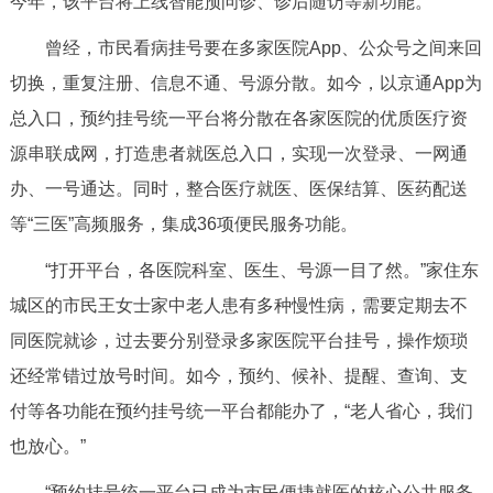
今年，该平台将上线智能预问诊、诊后随访等新功能。
决策公开
专题公开
曾经，市民看病挂号要在多家医院App、公众号之间来回
政务服务
切换，重复注册、信息不通、号源分散。如今，以京通App为
总入口，预约挂号统一平台将分散在各家医院的优质医疗资
个人服务
法人服务
部门服务
源串联成网，打造患者就医总入口，实现一次登录、一网通
办、一号通达。同时，整合医疗就医、医保结算、医药配送
便民服务
利企服务
投资项目
等“三医”高频服务，集成36项便民服务功能。
“打开平台，各医院科室、医生、号源一目了然。”家住东
中介服务
阳光政务
城区的市民王女士家中老人患有多种慢性病，需要定期去不
政民互动
同医院就诊，过去要分别登录多家医院平台挂号，操作烦琐
还经常错过放号时间。如今，预约、候补、提醒、查询、支
12345网上接诉即办
我要咨询
我要建议
付等各功能在预约挂号统一平台都能办了，“老人省心，我们
也放心。”
参与调查
在线访谈
图说互动
“预约挂号统一平台已成为市民便捷就医的核心公共服务