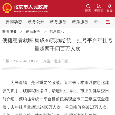
网站地图
搜索
无障碍
登录
要闻动态
要闻动态
政务公开
政务服务
政策服务
政民互动
政务服务
>
便民服务
>
信息提示
党中央精神
国务院信息
中央部委动态
便捷患者就医 集成36项功能 统一挂号平台年挂号
量超两千四百万人次
北京要闻
会议信息
部门动态
日期：2026-04-03 08:29
来源：北京日报
各区热点
政务公开
为民造福，是最重要的政绩。近年来，本市以信息化建
设为抓手，破解就医堵点，增进民生福祉。市卫生健康委日
市领导
机构职能
政策服务
前介绍，预约挂号统一平台目前已实现全市二三级医院全覆
政策兑现
政策解读
回应关切
盖，去年挂号量超过2400万人次，单日峰值突破13万人次。