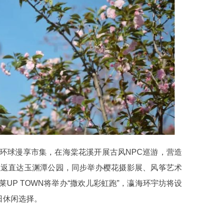
造环球漫享市集，在海棠花溪开展古风NPC巡游，营造
往返直达玉渊潭公园，同步举办樱花摄影展、风筝艺术
UP TOWN将举办“撒欢儿彩虹跑”，瀛海环宇坊将设
日休闲选择。