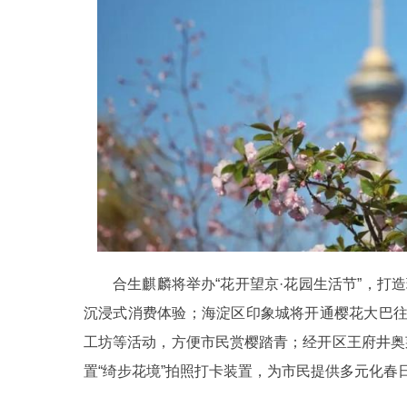
合生麒麟将举办“花开望京·花园生活节”，打
沉浸式消费体验；海淀区印象城将开通樱花大巴
工坊等活动，方便市民赏樱踏青；经开区王府井奥莱
置“绮步花境”拍照打卡装置，为市民提供多元化春