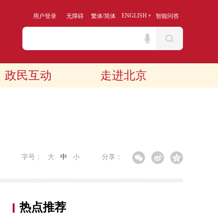
/
ENGLISH
用户登录
无障碍
繁体
简体
智能问答
政民互动
走进北京
字号：
大
中
小
分享：
热点推荐