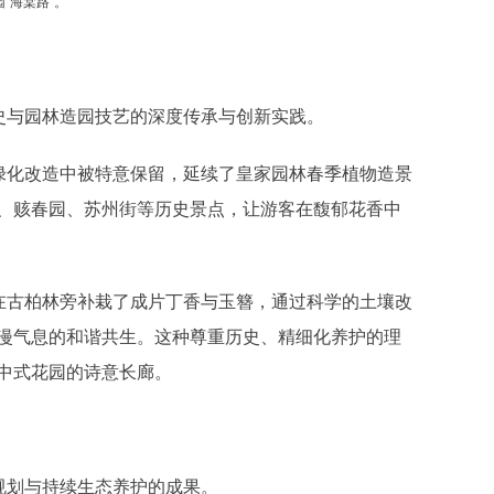
“海棠路”。
史与园林造园技艺的深度传承与创新实践。
绿化改造中被特意保留，延续了皇家园林春季植物造景
、赅春园、苏州街等历史景点，让游客在馥郁花香中
在古柏林旁补栽了成片丁香与玉簪，通过科学的土壤改
漫气息的和谐共生。这种尊重历史、精细化养护的理
中式花园的诗意长廊。
规划与持续生态养护的成果。