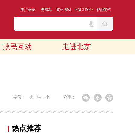
/
ENGLISH
用户登录
无障碍
繁体
简体
智能问答
政民互动
走进北京
字号：
大
中
小
分享：
热点推荐