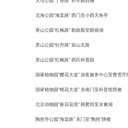
天坛公园“丁香路” 祈年殿西侧
北海公园“海棠路” 西门至小西天角亭
香山公园“红枫路” 勤政殿至眼镜湖
景山公园“牡丹路” 前山主路
景山公园“红枫路” 西区科普园
国家植物园“樱花大道” 游客服务中心至曹雪芹
国家植物园“桃花大道” 东南门至科普馆西侧
北京动物园“春花花境” 两爬馆至水禽湖
陶然亭公园“海棠路” 东门至“陶然”牌楼