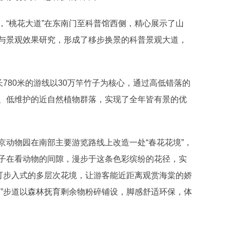
“桃花大道”在东南门至科普馆西侧，精心展示了山
与景观效果研究，形成了移步换景的科普景观大道，
80米的游线以30万竿竹子为核心，通过高低错落的
、低维护的近自然植物群落，实现了全年皆有景的优
动物园在南部主要游览路线上改造一处“春花花境”，
子在看动物的间隙，漫步于这条色彩缤纷的花径，实
建可步入式的多层次花境，让游客能近距离观赏海棠的娇
谷”步道以森林抚育剩余物粉碎铺设，脚感舒适环保，体