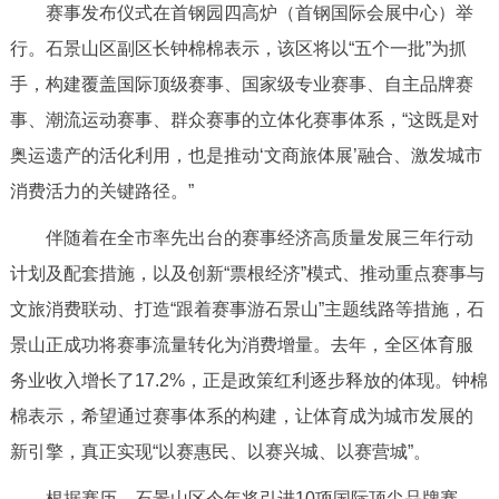
赛事发布仪式在首钢园四高炉（首钢国际会展中心）举
决策公开
专题公开
行。石景山区副区长钟棉棉表示，该区将以“五个一批”为抓
政务服务
手，构建覆盖国际顶级赛事、国家级专业赛事、自主品牌赛
事、潮流运动赛事、群众赛事的立体化赛事体系，“这既是对
个人服务
法人服务
部门服务
奥运遗产的活化利用，也是推动‘文商旅体展’融合、激发城市
消费活力的关键路径。”
便民服务
利企服务
投资项目
伴随着在全市率先出台的赛事经济高质量发展三年行动
计划及配套措施，以及创新“票根经济”模式、推动重点赛事与
中介服务
阳光政务
文旅消费联动、打造“跟着赛事游石景山”主题线路等措施，石
政民互动
景山正成功将赛事流量转化为消费增量。去年，全区体育服
务业收入增长了17.2%，正是政策红利逐步释放的体现。钟棉
12345网上接诉即办
我要咨询
我要建议
棉表示，希望通过赛事体系的构建，让体育成为城市发展的
新引擎，真正实现“以赛惠民、以赛兴城、以赛营城”。
参与调查
在线访谈
图说互动
根据赛历，石景山区今年将引进10项国际顶尖品牌赛