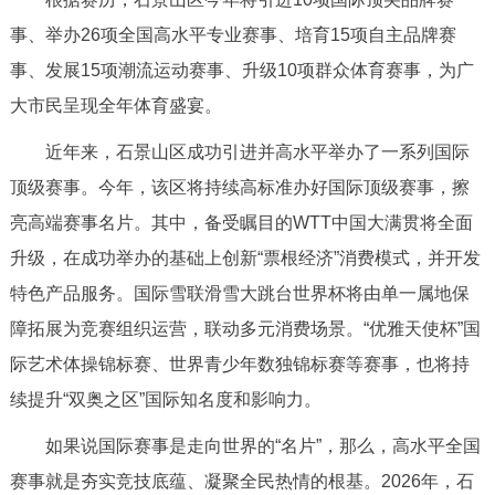
走进北京
事、举办26项全国高水平专业赛事、培育15项自主品牌赛
北京概况
十六区概览
人文北京
事、发展15项潮流运动赛事、升级10项群众体育赛事，为广
大市民呈现全年体育盛宴。
绿色北京
图说北京
视频北京
近年来，石景山区成功引进并高水平举办了一系列国际
顶级赛事。今年，该区将持续高标准办好国际顶级赛事，擦
多语种
亮高端赛事名片。其中，备受瞩目的WTT中国大满贯将全面
ENGLISH
한국어
日本語
升级，在成功举办的基础上创新“票根经济”消费模式，并开发
特色产品服务。国际雪联滑雪大跳台世界杯将由单一属地保
DEUTSCH
FRANÇAIS
РУССКИЙ ЯЗЫК
障拓展为竞赛组织运营，联动多元消费场景。“优雅天使杯”国
际艺术体操锦标赛、世界青少年数独锦标赛等赛事，也将持
ESPAÑOL
العربية
PORTUGUÊS
续提升“双奥之区”国际知名度和影响力。
ITALIANO
如果说国际赛事是走向世界的“名片”，那么，高水平全国
赛事就是夯实竞技底蕴、凝聚全民热情的根基。2026年，石