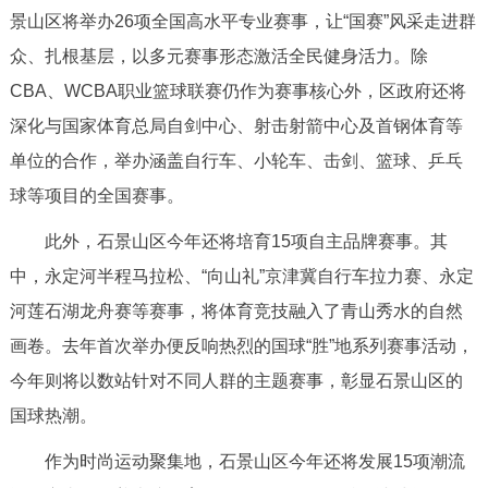
景山区将举办26项全国高水平专业赛事，让“国赛”风采走进群
回到顶部
众、扎根基层，以多元赛事形态激活全民健身活力。除
CBA、WCBA职业篮球联赛仍作为赛事核心外，区政府还将
深化与国家体育总局自剑中心、射击射箭中心及首钢体育等
单位的合作，举办涵盖自行车、小轮车、击剑、篮球、乒乓
球等项目的全国赛事。
此外，石景山区今年还将培育15项自主品牌赛事。其
中，永定河半程马拉松、“向山礼”京津冀自行车拉力赛、永定
河莲石湖龙舟赛等赛事，将体育竞技融入了青山秀水的自然
画卷。去年首次举办便反响热烈的国球“胜”地系列赛事活动，
今年则将以数站针对不同人群的主题赛事，彰显石景山区的
国球热潮。
作为时尚运动聚集地，石景山区今年还将发展15项潮流