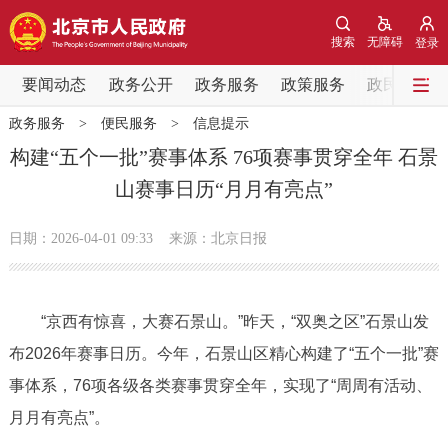
网站地图
搜索
无障碍
登录
要闻动态
要闻动态
政务公开
政务服务
政策服务
政民互动
政务服务
>
便民服务
>
信息提示
党中央精神
国务院信息
中央部委动态
构建“五个一批”赛事体系 76项赛事贯穿全年 石景
山赛事日历“月月有亮点”
北京要闻
会议信息
部门动态
日期：2026-04-01 09:33
来源：北京日报
各区热点
政务公开
“京西有惊喜，大赛石景山。”昨天，“双奥之区”石景山发
布2026年赛事日历。今年，石景山区精心构建了“五个一批”赛
市领导
机构职能
政策服务
事体系，76项各级各类赛事贯穿全年，实现了“周周有活动、
政策兑现
政策解读
回应关切
月月有亮点”。