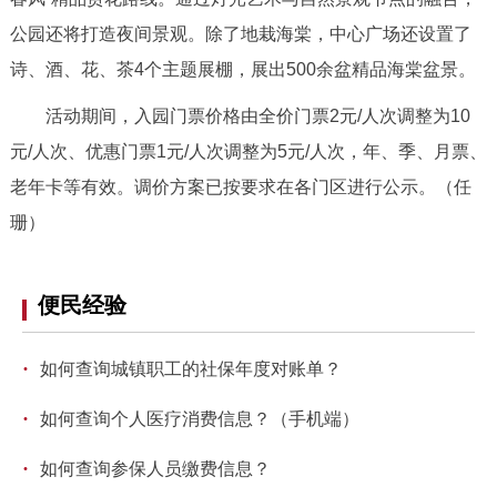
走进北京
公园还将打造夜间景观。除了地栽海棠，中心广场还设置了
北京概况
十六区概览
人文北京
诗、酒、花、茶4个主题展棚，展出500余盆精品海棠盆景。
活动期间，入园门票价格由全价门票2元/人次调整为10
绿色北京
图说北京
视频北京
元/人次、优惠门票1元/人次调整为5元/人次，年、季、月票、
老年卡等有效。调价方案已按要求在各门区进行公示。（任
多语种
珊）
ENGLISH
한국어
日本語
便民经验
DEUTSCH
FRANÇAIS
РУССКИЙ ЯЗЫК
·
如何查询城镇职工的社保年度对账单？
ESPAÑOL
العربية
PORTUGUÊS
·
如何查询个人医疗消费信息？（手机端）
ITALIANO
·
如何查询参保人员缴费信息？