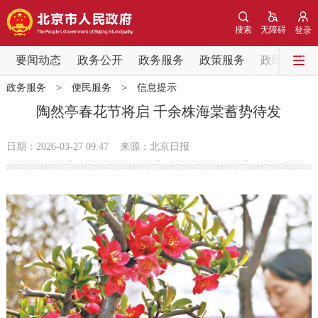
网站地图
搜索
无障碍
登录
要闻动态
要闻动态
政务公开
政务服务
政策服务
政民互动
政务服务
>
便民服务
>
信息提示
党中央精神
国务院信息
中央部委动态
陶然亭春花节将启 千余株海棠蓄势待发
北京要闻
会议信息
部门动态
日期：2026-03-27 09:47
来源：北京日报
各区热点
政务公开
市领导
机构职能
政策服务
政策兑现
政策解读
回应关切