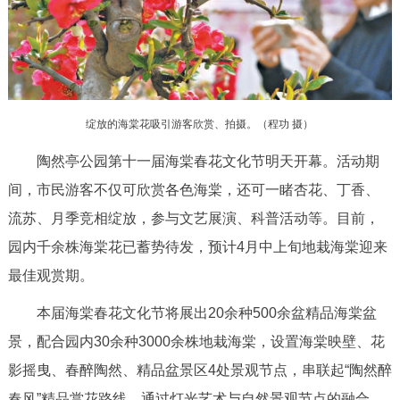
决策公开
专题公开
政务服务
个人服务
法人服务
部门服务
绽放的海棠花吸引游客欣赏、拍摄。（程功 摄）
陶然亭公园第十一届海棠春花文化节明天开幕。活动期
便民服务
利企服务
投资项目
间，市民游客不仅可欣赏各色海棠，还可一睹杏花、丁香、
流苏、月季竞相绽放，参与文艺展演、科普活动等。目前，
中介服务
阳光政务
园内千余株海棠花已蓄势待发，预计4月中上旬地栽海棠迎来
政民互动
最佳观赏期。
12345网上接诉即办
我要咨询
我要建议
本届海棠春花文化节将展出20余种500余盆精品海棠盆
景，配合园内30余种3000余株地栽海棠，设置海棠映壁、花
参与调查
在线访谈
图说互动
影摇曳、春醉陶然、精品盆景区4处景观节点，串联起“陶然醉
春风”精品赏花路线。通过灯光艺术与自然景观节点的融合，