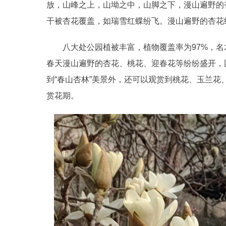
放，山峰之上，山坳之中，山脚之下，漫山遍野的
干被杏花覆盖，如瑞雪红蝶纷飞。漫山遍野的杏花组
八大处公园植被丰富，植物覆盖率为97%，名木
春天漫山遍野的杏花、桃花、迎春花等纷纷盛开，
到“春山杏林”美景外，还可以观赏到桃花、玉兰花
赏花期。