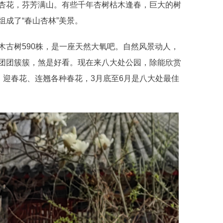
杏花，芬芳满山。有些千年杏树枯木逢春，巨大的树
成了“春山杏林”美景。
古树590株，是一座天然大氧吧。自然风景动人，
团团簇簇，煞是好看。现在来八大处公园，除能欣赏
、迎春花、连翘各种春花，3月底至6月是八大处最佳