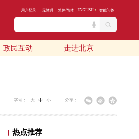
/
ENGLISH
用户登录
无障碍
繁体
简体
智能问答
政民互动
走进北京
字号：
大
中
小
分享：
热点推荐