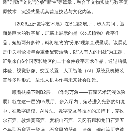
造”“理政”“文化”“沧桑”“新生”等篇章，融合了文物实物与数字复
走进北京
原技术，沉浸式呈现其营造技艺与文化内涵。
北京概况
十六区概览
人文北京
《2026亚洲数字艺术展》在B1层2展厅，步入其间，迎
面是巨大的数字屏，屏幕上展示的是《公式植物》数字作
绿色北京
图说北京
视频北京
品，短短两分多钟，就将植物的“分形”现象直观呈现。该展览
多语种
是中关村论坛年会重要配套活动，以“人有人的用处”为主题，
汇集来自6个国家和地区的二十余件数字艺术作品，通过脑机
ENGLISH
한국어
日本語
体验、视觉影像、交互装置、人工智能（AI）系统及机械装
置等多种形式，呈现人机协作与未来社会图景。
DEUTSCH
FRANÇAIS
РУССКИЙ ЯЗЫК
顺着扶梯下到B2层，《华彩万象——石窟艺术沉浸体验
ESPAÑOL
العربية
PORTUGUÊS
展》就在这一层的05展厅。步入厅内，宛若进入光影的幻境
中，在数字建模、AI算法、数字交互等技术的加持下，克孜
ITALIANO
尔石窟、敦煌莫高窟、麦积山石窟、云冈石窟和龙门石窟五
个典型石窟逐一登场，石窟里的壁画、造像、碑刻等历史遗