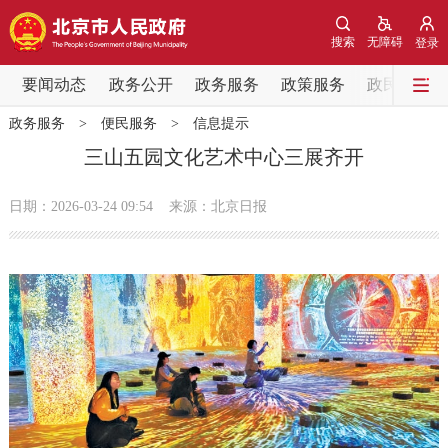
网站地图
搜索
无障碍
登录
要闻动态
要闻动态
政务公开
政务服务
政策服务
政民互动
政务服务
>
便民服务
>
信息提示
党中央精神
国务院信息
中央部委动态
三山五园文化艺术中心三展齐开
北京要闻
会议信息
部门动态
日期：2026-03-24 09:54
来源：北京日报
各区热点
政务公开
市领导
机构职能
政策服务
政策兑现
政策解读
回应关切