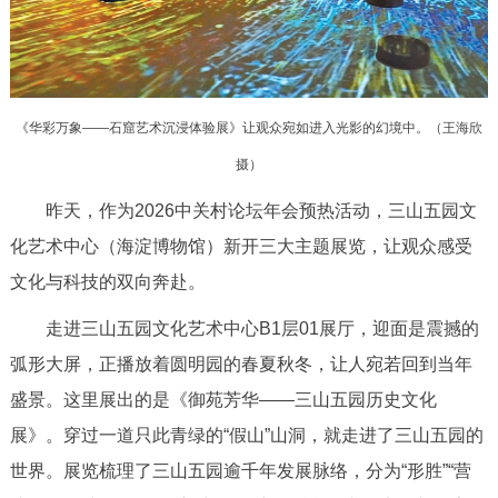
决策公开
专题公开
政务服务
《华彩万象——石窟艺术沉浸体验展》让观众宛如进入光影的幻境中。（王海欣
个人服务
法人服务
部门服务
摄）
便民服务
利企服务
投资项目
昨天，作为2026中关村论坛年会预热活动，三山五园文
化艺术中心（海淀博物馆）新开三大主题展览，让观众感受
中介服务
阳光政务
文化与科技的双向奔赴。
政民互动
走进三山五园文化艺术中心B1层01展厅，迎面是震撼的
弧形大屏，正播放着圆明园的春夏秋冬，让人宛若回到当年
12345网上接诉即办
我要咨询
我要建议
盛景。这里展出的是《御苑芳华——三山五园历史文化
展》。穿过一道只此青绿的“假山”山洞，就走进了三山五园的
参与调查
在线访谈
图说互动
世界。展览梳理了三山五园逾千年发展脉络，分为“形胜”“营