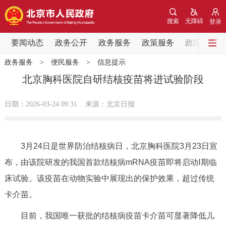
网站地图
搜索
无障碍
登录
要闻动态
要闻动态
政务公开
政务服务
政策服务
政民互动
政务服务
>
便民服务
>
信息提示
党中央精神
国务院信息
中央部委动态
北京胸科医院自研结核疫苗将进试验阶段
北京要闻
会议信息
部门动态
日期：2026-03-24 09:31
来源：北京日报
各区热点
3月24日是世界防治结核病日，北京胸科医院3月23日宣
政务公开
布，由该院研发的我国首款结核病mRNA疫苗即将启动Ⅰ期临
床试验。该疫苗在动物实验中展现出的保护效果，超过传统
市领导
机构职能
政策服务
卡介苗。
政策兑现
政策解读
回应关切
目前，我国唯一获批的结核病疫苗卡介苗可显著降低儿