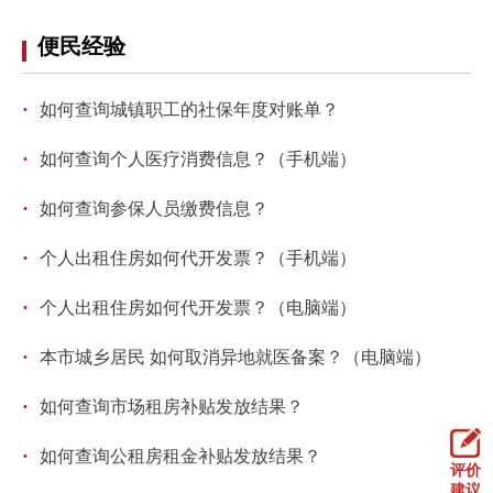
走进北京
便民经验
北京概况
十六区概览
人文北京
·
如何查询城镇职工的社保年度对账单？
绿色北京
图说北京
视频北京
·
如何查询个人医疗消费信息？（手机端）
多语种
·
如何查询参保人员缴费信息？
ENGLISH
한국어
日本語
·
个人出租住房如何代开发票？（手机端）
·
个人出租住房如何代开发票？（电脑端）
DEUTSCH
FRANÇAIS
РУССКИЙ ЯЗЫК
·
本市城乡居民 如何取消异地就医备案？（电脑端）
ESPAÑOL
العربية
PORTUGUÊS
·
如何查询市场租房补贴发放结果？
ITALIANO
·
如何查询公租房租金补贴发放结果？
评价
建议