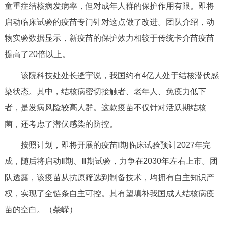
童重症结核病发病率，但对成年人群的保护作用有限。即将
决策公开
专题公开
启动临床试验的疫苗专门针对这点做了改进。团队介绍，动
政务服务
物实验数据显示，新疫苗的保护效力相较于传统卡介苗疫苗
提高了20倍以上。
个人服务
法人服务
部门服务
该院科技处处长逄宇说，我国约有4亿人处于结核潜伏感
染状态。其中，结核病密切接触者、老年人、免疫力低下
便民服务
利企服务
投资项目
者，是发病风险较高人群。这款疫苗不仅针对活跃期结核
菌，还考虑了潜伏感染的防控。
中介服务
阳光政务
按照计划，即将开展的疫苗Ⅰ期临床试验预计2027年完
政民互动
成，随后将启动Ⅱ期、Ⅲ期试验，力争在2030年左右上市。团
12345网上接诉即办
我要咨询
我要建议
队透露，该疫苗从抗原筛选到制备技术，均拥有自主知识产
权，实现了全链条自主可控。其有望填补我国成人结核病疫
参与调查
在线访谈
图说互动
苗的空白。（柴嵘）