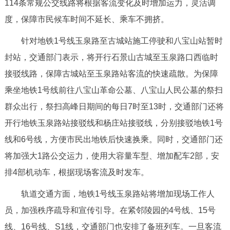
114条常规公交线路将根据客流变化及时增加运力，灵活调
度，保障市民候车时间不延长、乘车不拥挤。
针对地铁1号线玉泉路至古城站施工停驶和八宝山站暂时
封站，交通部门表示，将开行石景山古城至玉泉路口西临时
接驳线路，保障古城站至玉泉路站客流的快速疏散。为保障
乘坐地铁1号线前往八宝山革命公墓、八宝山人民公墓的祭扫
群众出行，祭扫高峰日期间的每日7时至13时，交通部门还将
开行地铁玉泉路站接驳线和杨庄站接驳线，分别接驳地铁1号
线和6号线，方便市民出地铁后快速换乘。同时，交通部门还
将加强大1路公交运力，使用大容量车型、增加配车2部，安
排4部机动车，根据现场客流及时发车。
轨道交通方面，地铁1号线玉泉路站将增加现场工作人
员，加强秩序疏导和宣传引导。在紧邻陵园的4号线、15号
线、16号线、S1线，交通部门也安排了备班列车。一旦客流