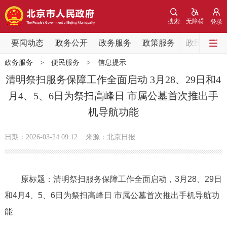
网站地图
搜索
无障碍
登录
要闻动态
要闻动态
政务公开
政务服务
政策服务
政民互动
政务服务
>
便民服务
>
信息提示
党中央精神
国务院信息
中央部委动态
清明祭扫服务保障工作全面启动 3月28、29日和4
月4、5、6日为祭扫高峰日 市属公墓首次推出手
北京要闻
会议信息
部门动态
机导航功能
各区热点
日期：2026-03-24 09:12
来源：北京日报
政务公开
原标题：清明祭扫服务保障工作全面启动，3月28、29日
市领导
机构职能
政策服务
和4月4、5、6日为祭扫高峰日 市属公墓首次推出手机导航功
政策兑现
政策解读
回应关切
能