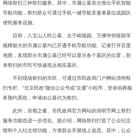
走进北京
网络祭扫三种祭扫服务。其中，市属公墓首次推出手机智能
导航功能，祭扫群众可通过手机一键导航至逝者墓位或园区
北京概况
十六区概览
人文北京
便民服务设施。
目前，八宝山人民公墓、太子峪陵园、万佛华侨陵园等
绿色北京
图说北京
视频北京
规模较大的市属公墓均已开通手机导航功能。记者打开百度
多语种
地图，发现部分市属公墓已经可以显示各个墓区的位置，前
来祭扫的市民可快速抵达相应墓区。
ENGLISH
한국어
日本語
不到现场祭扫的市民，可通过市民政局门户网站清明祭
DEUTSCH
FRANÇAIS
РУССКИЙ ЯЗЫК
扫专栏、“北京民政”微信公众号或“京通”小程序，登录殡葬服
务预约系统，申请由公墓代为祭扫。
ESPAÑOL
العربية
PORTUGUÊS
此外，首都之窗、市民政局官方网站的清明节网上祭扫
服务功能也进一步优化。据介绍，网络祭扫打造了公众纪念
ITALIANO
馆和个人纪念馆功能，方便群众开展线上追思。其中，公众