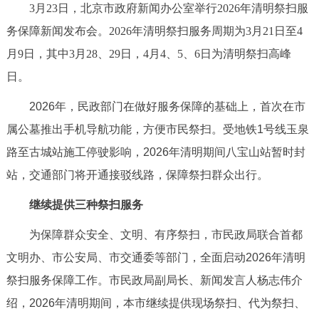
3月23日，北京市政府新闻办公室举行2026年清明祭扫服
决策公开
专题公开
务保障新闻发布会。2026年清明祭扫服务周期为3月21日至4
政务服务
月9日，其中3月28、29日，4月4、5、6日为清明祭扫高峰
日。
个人服务
法人服务
部门服务
2026年，民政部门在做好服务保障的基础上，首次在市
属公墓推出手机导航功能，方便市民祭扫。受地铁1号线玉泉
便民服务
利企服务
投资项目
路至古城站施工停驶影响，2026年清明期间八宝山站暂时封
站，交通部门将开通接驳线路，保障祭扫群众出行。
中介服务
阳光政务
继续提供三种祭扫服务
政民互动
为保障群众安全、文明、有序祭扫，市民政局联合首都
12345网上接诉即办
我要咨询
我要建议
文明办、市公安局、市交通委等部门，全面启动2026年清明
祭扫服务保障工作。市民政局副局长、新闻发言人杨志伟介
参与调查
在线访谈
图说互动
绍，2026年清明期间，本市继续提供现场祭扫、代为祭扫、