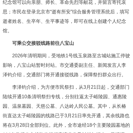
纪念馆可以向亲朋、师长、革命先烈等献花，并留言寄托哀
回到顶部
思；市民在登录北京市“逝有所安”综合服务管理系统后，填写
逝者姓名、生卒年、生平事迹等，即可在线上创建个人纪念
馆。
可乘公交接驳线路前往八宝山
2026年清明期间，受地铁1号线玉泉路至古城站施工停驶
影响，八宝山站暂时封站。市交通委副主任、新闻发言人李
泽钧介绍，交通部门将开通接驳线路，保障祭扫群众出行。
李泽钧介绍，为方便市民祭扫，从3月21日起，交通部门
陆续开通10条清明祭扫专线，分别往返太子峪陵园、通惠陵
园、温泉墓园、天慈公墓、八达岭人民公墓。其中，从长椿
街直达太子峪陵园的线路已于3月21日率先开通，其余线路也
将在3月28日全部到位。此外，全市途经18个主要陵园墓地的