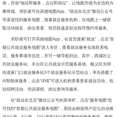
体，开创“地址即服务，点位即岗位”，让地图升级为全流程办
决策公开
专题公开
事终端。求职者可在高德地图App、“就业在北京”微信公众号
政务服务
等渠道找到服务地图，搜索就近服务机构，在地图上一键获
取活动报名、岗位查看、简历投递及职业指导预约等服务。
个人服务
法人服务
部门服务
求职者可打开高德地图App，在首页搜索“就业”，点击“首
都公共就业服务地图”进入专区，查看就业服务实体联系电
便民服务
利企服务
投资项目
话、服务事项等信息，并可一键导航到达。其中，西城区公
共就业服务站、丰台区公共就业示范服务基地、顺义区光明
中介服务
阳光政务
街道家门口就业服务站3个就业服务站示范站点，率先搭载了
政民互动
AI智能体服务，点击“详情”可进入机构查看更多就业活动，包
括招聘活动、培训课程、岗位查询等服务。
12345网上接诉即办
我要咨询
我要建议
在“就业在北京”微信公众号的菜单栏，点击“服务地图”也
参与调查
在线访谈
图说互动
可找到“首都公共就业服务地图”，系统会根据用户定位自动推
送3公里、5公里、10公里和15公里范围内的服务资讯，更能