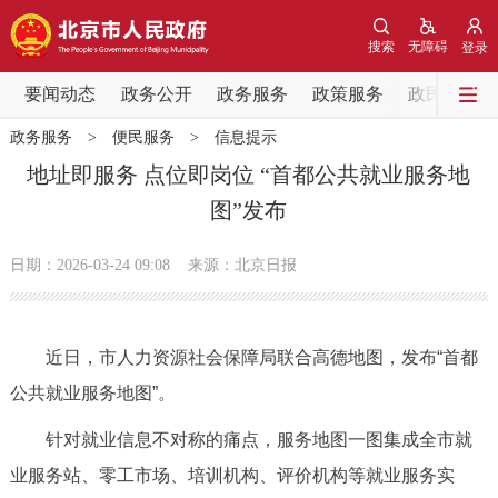
网站地图
搜索
无障碍
登录
要闻动态
要闻动态
政务公开
政务服务
政策服务
政民互动
政务服务
>
便民服务
>
信息提示
党中央精神
国务院信息
中央部委动态
地址即服务 点位即岗位 “首都公共就业服务地
图”发布
北京要闻
会议信息
部门动态
日期：2026-03-24 09:08
来源：北京日报
各区热点
政务公开
近日，市人力资源社会保障局联合高德地图，发布“首都
公共就业服务地图”。
市领导
机构职能
政策服务
针对就业信息不对称的痛点，服务地图一图集成全市就
政策兑现
政策解读
回应关切
业服务站、零工市场、培训机构、评价机构等就业服务实