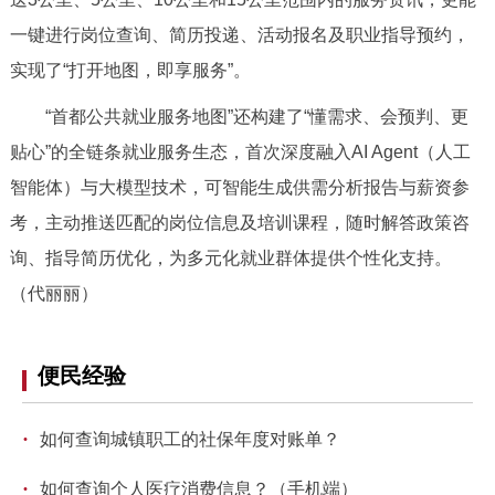
走进北京
一键进行岗位查询、简历投递、活动报名及职业指导预约，
北京概况
十六区概览
人文北京
实现了“打开地图，即享服务”。
“首都公共就业服务地图”还构建了“懂需求、会预判、更
绿色北京
图说北京
视频北京
贴心”的全链条就业服务生态，首次深度融入AI Agent（人工
智能体）与大模型技术，可智能生成供需分析报告与薪资参
多语种
考，主动推送匹配的岗位信息及培训课程，随时解答政策咨
ENGLISH
한국어
日本語
询、指导简历优化，为多元化就业群体提供个性化支持。
（代丽丽）
DEUTSCH
FRANÇAIS
РУССКИЙ ЯЗЫК
便民经验
ESPAÑOL
العربية
PORTUGUÊS
·
如何查询城镇职工的社保年度对账单？
ITALIANO
·
如何查询个人医疗消费信息？（手机端）