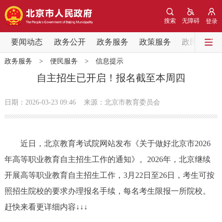
网站地图
搜索
无障碍
登录
要闻动态
要闻动态
政务公开
政务服务
政策服务
政民互动
政务服务
>
便民服务
>
信息提示
党中央精神
国务院信息
中央部委动态
自主招生已开启！报名截至本周四
北京要闻
会议信息
部门动态
日期：2026-03-23 09:46
来源：北京市教育委员会
各区热点
近日，北京教育考试院网站发布《关于做好北京市2026
政务公开
年高等职业教育自主招生工作的通知》。2026年，北京继续
开展高等职业教育自主招生工作，3月22日至26日，考生可按
市领导
机构职能
政策服务
照招生院校的要求办理报名手续，每名考生限报一所院校。
政策兑现
政策解读
回应关切
赶快来看更详细内容↓↓↓