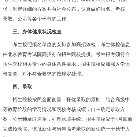
走进北京
求，制定详细的方案并向社会公布，认真做好报名、考核、
北京概况
十六区概览
人文北京
录取、公示等各个环节的工作。
三、身体健康状况检查
绿色北京
图说北京
视频北京
考生按照报名单位的安排参加高招体检，考生体检信息
多语种
由北京教育考试院高招办向招生院校提供。考生报考须符合
招生院校相关专业的身体条件要求，招生院校应加强入学体
ENGLISH
한국어
日本語
检复查，对不符合要求的按规定处理。
DEUTSCH
FRANÇAIS
РУССКИЙ ЯЗЫК
四、录取
招生院校按照全面衡量，择优录取的原则，结合高级中
ESPAÑOL
العربية
PORTUGUÊS
等教育阶段的学习情况和院校考核成绩，自主确定录取方
案，公示预录取名单，办理录取手续。招生院校应于4月底前
ITALIANO
完成预录取。该批新生与当年高考录取的新生统一于秋季入