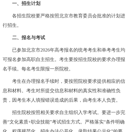
一、招生计划
决策公开
专题公开
各招生院校要严格按照北京市教育委员会批准的计划进
政务服务
行招生。
个人服务
法人服务
部门服务
二、报名与考试
已参加北京市2026年高考报名的统考考生和单考考生均
便民服务
利企服务
投资项目
可报名参加高职自主招生。考生要按招生院校的要求办理报
名手续。每名考生限报一所院校。
中介服务
阳光政务
考生在办理报名手续时，要按照院校要求提供相应的信
政民互动
息和材料。考生对所提交信息和材料的真实性和准确性负
责，因考生本人填报错误造成的后果，由考生本人负责。
12345网上接诉即办
我要咨询
我要建议
招生院校按照相关要求自主组织入学考试。要进一步完
参与调查
在线访谈
图说互动
善“文化素质+职业技能”考试招生方式。严格落实“条件明确
化、程序规范化、招生办法公开化、录取结果公示化”的要