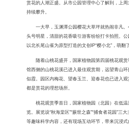
赏花的人潮正盛。从市公园管理中心了解到，上周
持续攀升。
一大早，玉渊潭公园樱花大草坪就热闹非凡。今
头号明星，清甜的花香吸引游客纷纷打卡拍照。公
以北长尾山雀为原型打造的文创IP“樱小北”，萌翻
随着山桃花盛开，国家植物园第四届桃花观赏季
馆西侧的山桃花溪已进入最佳观赏期，远望青山环
似霞。园区内梅花、望春玉兰、迎春花也已进入观
都是赏花的理想场所。
桃花观赏季首日，国家植物园（北园）在低温温
览。展览设“秋海棠区”“蕨世之森”“捕食者花园”
等趣味科学内容，还有现场互动环节，带来沉浸式