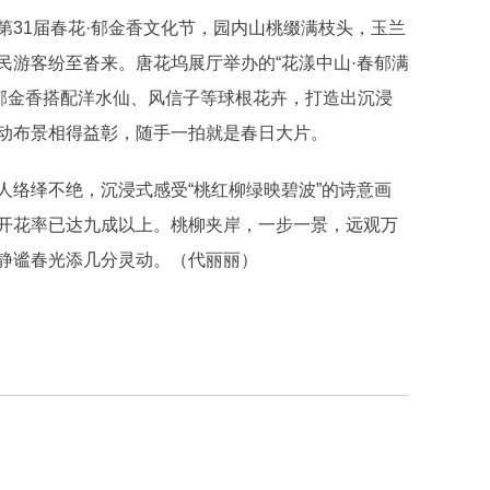
1届春花·郁金香文化节，园内山桃缀满枝头，玉兰
民游客纷至沓来。唐花坞展厅举办的“花漾中山·春郁满
余株郁金香搭配洋水仙、风信子等球根花卉，打造出沉浸
动布景相得益彰，随手一拍就是春日大片。
络绎不绝，沉浸式感受“桃红柳绿映碧波”的诗意画
开花率已达九成以上。桃柳夹岸，一步一景，远观万
静谧春光添几分灵动。（代丽丽）