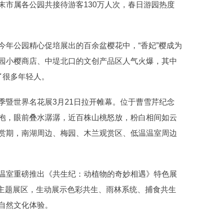
末市属各公园共接待游客130万人次，春日游园热度
年公园精心促培展出的百余盆樱花中，“香妃”樱成为
园小樱商店、中堤北口的文创产品区人气火爆，其中
了很多年轻人。
暨世界名花展3月21日拉开帷幕。位于曹雪芹纪念
抱，眼前叠水潺潺，近百株山桃怒放，粉白相间如云
赏期，南湖周边、梅园、木兰观赏区、低温温室周边
室重磅推出《共生纪：动植物的奇妙相遇》特色展
三大主题展区，生动展示色彩共生、雨林系统、捕食共生
自然文化体验。