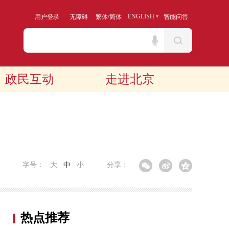
/
ENGLISH
用户登录
无障碍
繁体
简体
智能问答
政民互动
走进北京
字号：
大
中
小
分享：
热点推荐