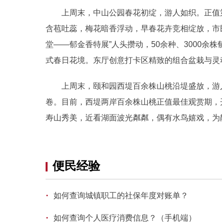
上周末，中山公园春花初绽，游人如织。正值第3
含苞吐蕊，梅花暗香浮动，早春花卉竞相绽放，市
堂——郁金香特展”人头攒动，50余种、3000
式春日花境。东厅创意打卡区精致的组合盆栽与灵
上周末，颐和园西堤百余株山桃沿堤盛放，游人
卷。目前，西堤两岸百余株山桃正值最佳观赏期，
寿山秀美，近看湖面波光粼粼，偶有水鸟嬉戏，为
便民经验
·
如何查询城镇职工的社保年度对账单？
·
如何查询个人医疗消费信息？（手机端）