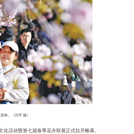
迎春。（刘平 摄）
化活动暨第七届春季花卉联展正式拉开帷幕。