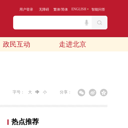
/
ENGLISH
用户登录
无障碍
繁体
简体
智能问答
政民互动
走进北京
字号：
大
中
小
分享：
热点推荐