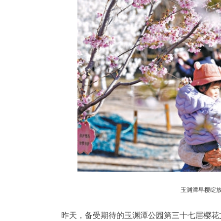
玉渊潭早樱绽放
昨天，备受期待的玉渊潭公园第三十七届樱花文