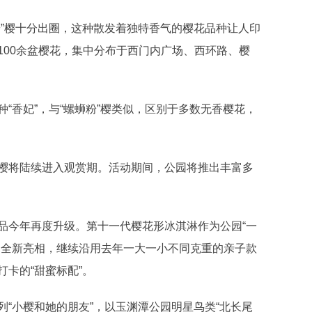
”樱十分出圈，这种散发着独特香气的樱花品种让人印
100余盆樱花，集中分布于西门内广场、西环路、樱
香妃”，与“螺蛳粉”樱类似，区别于多数无香樱花，
将陆续进入观赏期。活动期间，公园将推出丰富多
今年再度升级。第十一代樱花形冰淇淋作为公园“一
间全新亮相，继续沿用去年一大一小不同克重的亲子款
卡的“甜蜜标配”。
小樱和她的朋友”，以玉渊潭公园明星鸟类“北长尾