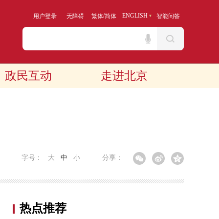
/
ENGLISH
用户登录
无障碍
繁体
简体
智能问答
政民互动
走进北京
字号：
大
中
小
分享：
热点推荐