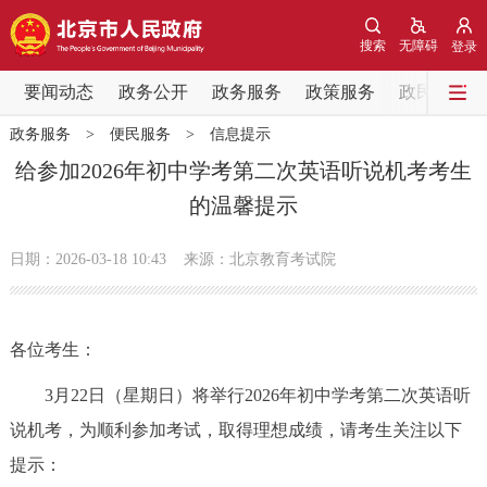
网站地图
搜索
无障碍
登录
要闻动态
要闻动态
政务公开
政务服务
政策服务
政民互动
政务服务
>
便民服务
>
信息提示
党中央精神
国务院信息
中央部委动态
给参加2026年初中学考第二次英语听说机考考生
的温馨提示
北京要闻
会议信息
部门动态
日期：2026-03-18 10:43
来源：北京教育考试院
各区热点
政务公开
各位考生：
市领导
机构职能
政策服务
3月22日（星期日）将举行2026年初中学考第二次英语听
说机考，为顺利参加考试，取得理想成绩，请考生关注以下
政策兑现
政策解读
回应关切
提示：