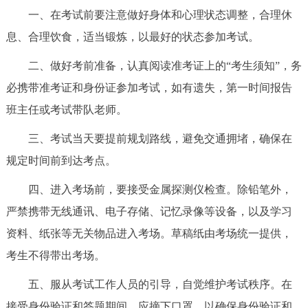
一、在考试前要注意做好身体和心理状态调整，合理休
决策公开
专题公开
息、合理饮食，适当锻炼，以最好的状态参加考试。
政务服务
二、做好考前准备，认真阅读准考证上的“考生须知”，务
个人服务
法人服务
部门服务
必携带准考证和身份证参加考试，如有遗失，第一时间报告
班主任或考试带队老师。
便民服务
利企服务
投资项目
三、考试当天要提前规划路线，避免交通拥堵，确保在
规定时间前到达考点。
中介服务
阳光政务
四、进入考场前，要接受金属探测仪检查。除铅笔外，
政民互动
严禁携带无线通讯、电子存储、记忆录像等设备，以及学习
资料、纸张等无关物品进入考场。草稿纸由考场统一提供，
12345网上接诉即办
我要咨询
我要建议
考生不得带出考场。
参与调查
在线访谈
图说互动
五、服从考试工作人员的引导，自觉维护考试秩序。在
接受身份验证和答题期间，应摘下口罩，以确保身份验证和