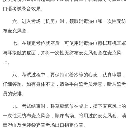
走进北京
口语考试录音效果。
北京概况
十六区概览
人文北京
六、进入考场（机房）时，领取消毒湿巾和一次性无纺
布麦克风套。
绿色北京
图说北京
视频北京
七、在规定考位就座后，可使用消毒湿巾擦拭耳机耳罩
多语种
与耳接触的皮面，并将一次性无纺布麦克风套套在麦克风
上。
ENGLISH
한국어
日本語
八、考试过程中，要保持沉着冷静的心态，认真审题，
DEUTSCH
FRANÇAIS
РУССКИЙ ЯЗЫК
仔细答题。如有身体不适，请举手向监考员示意，听从监考
员的安排。
ESPAÑOL
العربية
PORTUGUÊS
九、考试结束时，将草稿纸放在桌上，摘下麦克风上的
一次性无纺布麦克风套，顺序离场。将用过的麦克风套、消
ITALIANO
毒湿巾及包装袋弃置考场出口指定位置。