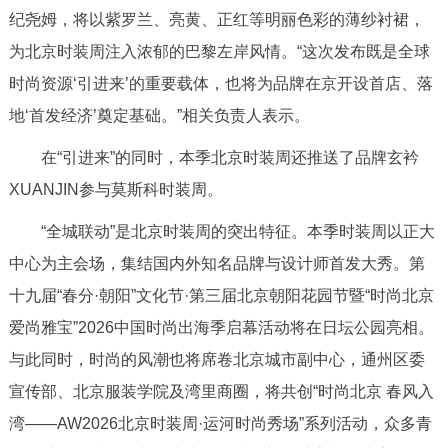
纪尧姆，将以紫罗兰、亮黄、正红等明丽色彩的薄纱衬裙，
回到顶部
为北京时装周注入浓郁的巴黎左岸风情。“这次发布既是全球
时尚资源‘引进来’的重要载体，也将为品牌在京开设首店、落
地‘首发经济’奠定基础。”相关负责人表示。
在“引进来”的同时，本季北京时装周还推送了品牌玄衿
XUANJIN参与莫斯科时装周。
“全城联动”是北京时装周的突出特征。本季时装周以正大
中心为主会场，集结国内外知名品牌与设计师首发大秀。第
十九届“春分·朝阳”文化节·第三届北京朝阳花园节暨“时尚北京
爱尚雅宝”2026中国时尚出海季启幕活动将在日坛公园亮相。
与此同时，时尚的风潮也将席卷北京城市副中心，通州区委
宣传部、北京服装学院及湾里商圈，将共创“时尚北京 春风入
湾——AW2026北京时装周·运河时尚秀场”系列活动，众多青