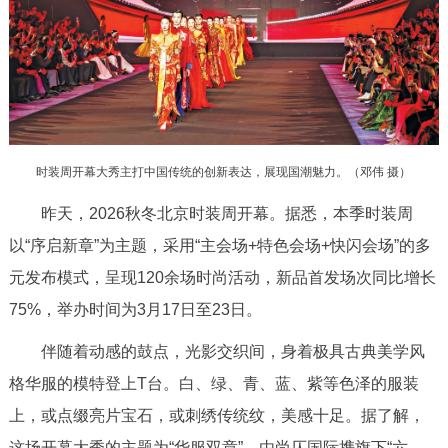
决策公开
专题公开
政务服务
个人服务
法人服务
部门服务
时装周开幕大秀主打中国传统的创新表达，展现国潮魅力。（邓伟 摄）
便民服务
利企服务
投资项目
昨天，2026秋冬北京时装周开幕。据悉，本季时装周
以“序启新章”为主题，采用“主会场+特色会场+快闪会场”的多
中介服务
阳光政务
元发布模式，呈现120余场时尚活动，新品首发场次同比增长
政民互动
75%，举办时间为3月17日至23日。
12345网上接诉即办
我要咨询
我要建议
伴随着动感的鼓点，光影交织间，身着极具古典美学风
格华服的模特登上T台。白、绿、青、蓝、紫等色泽的服装
参与调查
在线访谈
图说互动
上，或点缀亮片宝石，或刺绣传统纹，美感十足。据了解，
这场开幕大秀的主题为“华服双章”，由尚仄国际携旗下“六