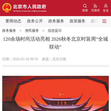
网站地图
搜索
无障碍
登录
要闻动态
要闻动态
政务公开
政务服务
政策服务
政民互动
政务服务
>
便民服务
>
信息提示
党中央精神
国务院信息
中央部委动态
120余场时尚活动亮相 2026秋冬北京时装周“全城
联动”
北京要闻
会议信息
部门动态
日期：2026-03-18 09:59
来源：北京日报
各区热点
政务公开
市领导
机构职能
政策服务
政策兑现
政策解读
回应关切