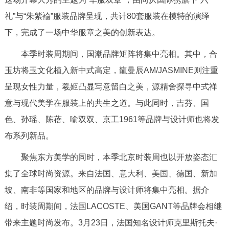
走进北京
礼”与“朱紫褕”服装品牌呈现，共计80套服装在模特的演绎
北京概况
十六区概览
人文北京
下，完成了一场中华服章之美的创新表达。
本季时装周期间，国潮品牌矩阵将集中亮相。其中，合
绿色北京
图说北京
视频北京
玉坊将玉文化植入新中式高定，龍曼辰AM/JASMINE则注重
呈现女性力量，羲姬凸显写意留白之美，源精舍探寻中式禅
多语种
意与现代美学在服装上的共生之道。与此同时，吉芬、国
ENGLISH
한국어
日本語
色、孙瑶、陈蓓、喻双双、京工1961等品牌与设计师也将发
布系列新品。
DEUTSCH
FRANÇAIS
РУССКИЙ ЯЗЫК
聚焦东方美学的同时，本季北京时装周也以开放姿态汇
集了全球时尚资源。来自法国、意大利、美国、德国、新加
ESPAÑOL
العربية
PORTUGUÊS
坡、南非等国家和地区的品牌与设计师将集中亮相。据介
ITALIANO
绍，时装周期间，法国LACOSTE、美国GANT等品牌会相继
带来主题时尚发布。3月23日，法国知名设计师克里斯托夫·