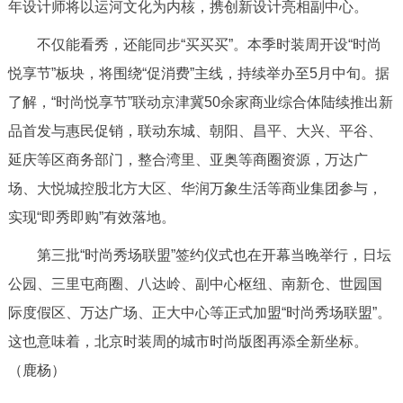
年设计师将以运河文化为内核，携创新设计亮相副中心。
不仅能看秀，还能同步“买买买”。本季时装周开设“时尚
悦享节”板块，将围绕“促消费”主线，持续举办至5月中旬。据
了解，“时尚悦享节”联动京津冀50余家商业综合体陆续推出新
品首发与惠民促销，联动东城、朝阳、昌平、大兴、平谷、
延庆等区商务部门，整合湾里、亚奥等商圈资源，万达广
场、大悦城控股北方大区、华润万象生活等商业集团参与，
实现“即秀即购”有效落地。
第三批“时尚秀场联盟”签约仪式也在开幕当晚举行，日坛
公园、三里屯商圈、八达岭、副中心枢纽、南新仓、世园国
际度假区、万达广场、正大中心等正式加盟“时尚秀场联盟”。
这也意味着，北京时装周的城市时尚版图再添全新坐标。
（鹿杨）