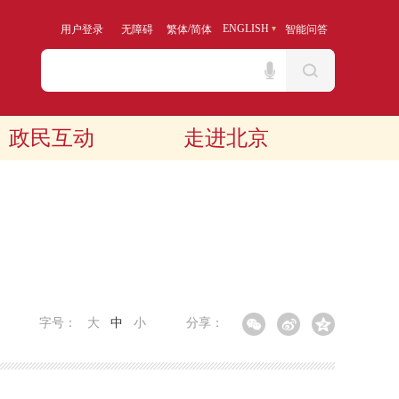
/
ENGLISH
用户登录
无障碍
繁体
简体
智能问答
政民互动
走进北京
字号：
大
中
小
分享：