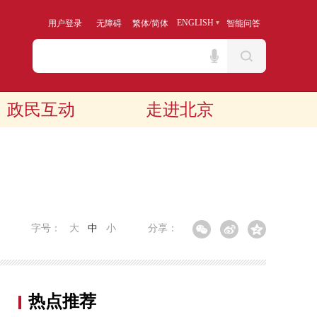
/
ENGLISH
用户登录
无障碍
繁体
简体
智能问答
政民互动
走进北京
字号：
大
中
小
分享：
热点推荐