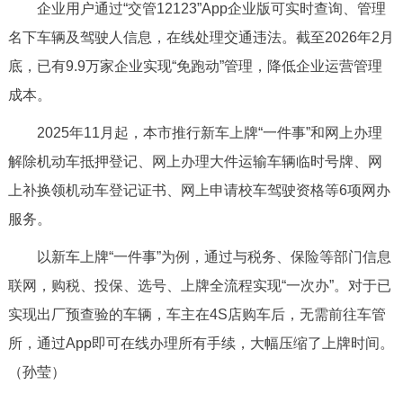
走进北京
企业用户通过“交管12123”App企业版可实时查询、管理
名下车辆及驾驶人信息，在线处理交通违法。截至2026年2月
北京概况
十六区概览
人文北京
底，已有9.9万家企业实现“免跑动”管理，降低企业运营管理
成本。
绿色北京
图说北京
视频北京
2025年11月起，本市推行新车上牌“一件事”和网上办理
多语种
解除机动车抵押登记、网上办理大件运输车辆临时号牌、网
上补换领机动车登记证书、网上申请校车驾驶资格等6项网办
ENGLISH
한국어
日本語
服务。
DEUTSCH
FRANÇAIS
РУССКИЙ ЯЗЫК
以新车上牌“一件事”为例，通过与税务、保险等部门信息
联网，购税、投保、选号、上牌全流程实现“一次办”。对于已
ESPAÑOL
العربية
PORTUGUÊS
实现出厂预查验的车辆，车主在4S店购车后，无需前往车管
所，通过App即可在线办理所有手续，大幅压缩了上牌时间。
ITALIANO
（孙莹）