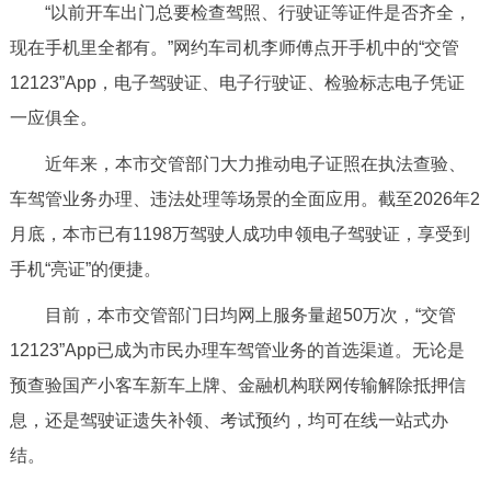
“以前开车出门总要检查驾照、行驶证等证件是否齐全，
决策公开
专题公开
现在手机里全都有。”网约车司机李师傅点开手机中的“交管
政务服务
12123”App，电子驾驶证、电子行驶证、检验标志电子凭证
一应俱全。
个人服务
法人服务
部门服务
近年来，本市交管部门大力推动电子证照在执法查验、
车驾管业务办理、违法处理等场景的全面应用。截至2026年2
便民服务
利企服务
投资项目
月底，本市已有1198万驾驶人成功申领电子驾驶证，享受到
手机“亮证”的便捷。
中介服务
阳光政务
目前，本市交管部门日均网上服务量超50万次，“交管
政民互动
12123”App已成为市民办理车驾管业务的首选渠道。无论是
12345网上接诉即办
我要咨询
我要建议
预查验国产小客车新车上牌、金融机构联网传输解除抵押信
息，还是驾驶证遗失补领、考试预约，均可在线一站式办
参与调查
在线访谈
图说互动
结。