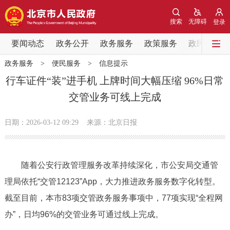
网站地图
搜索
无障碍
登录
要闻动态
要闻动态
政务公开
政务服务
政策服务
政民互动
政务服务
>
便民服务
>
信息提示
党中央精神
国务院信息
中央部委动态
行车证件“装”进手机 上牌时间大幅压缩 96%日常
交管业务可线上完成
北京要闻
会议信息
部门动态
日期：2026-03-12 09:29
来源：北京日报
各区热点
政务公开
随着公安行政管理服务改革持续深化，市公安局交通管
理局依托“交管12123”App，大力推进政务服务数字化转型。
市领导
机构职能
政策服务
截至目前，本市83项交管政务服务事项中，77项实现“全程网
政策兑现
政策解读
回应关切
办”，日均96%的交管业务可通过线上完成。