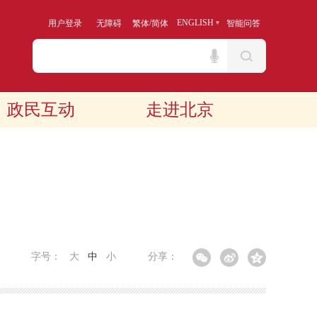
/
ENGLISH
用户登录
无障碍
繁体
简体
智能问答
政民互动
走进北京
字号：
大
中
小
分享：