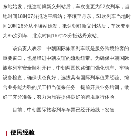
走进北京
东站始发，抵达朝鲜新义州站后，车次变更为52次列车，当
地时间18时07分抵达平壤站；平壤至丹东，51次列车当地时
北京概况
十六区概览
人文北京
间10时26分从平壤站始发，抵达朝鲜新义州站后，车次变更
为85次列车，北京时间16时23分抵达丹东站。
绿色北京
图说北京
视频北京
该负责人表示，中朝国际旅客列车既是服务跨境旅客的
多语种
重要窗口，也是增进中朝友谊的流动纽带。为确保中朝国际
ENGLISH
한국어
日本語
旅客列车安全顺利开行，中朝两国铁路部门强化机车、车辆
设备检查，确保状态良好，选拔具有国际列车值乘经验、综
DEUTSCH
FRANÇAIS
РУССКИЙ ЯЗЫК
合业务能力强的员工担当值乘任务，提前开展业务培训，做
好了充分准备，努力为旅客提供良好的跨境旅行体验。
ESPAÑOL
العربية
PORTUGUÊS
目前，中朝国际旅客列车车票已经开始线下发售。
ITALIANO
便民经验