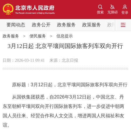
网站地图
搜索
无障碍
登录
要闻动态
要闻动态
政务公开
政务服务
政策服务
政民互动
政务服务
>
便民服务
>
信息提示
党中央精神
国务院信息
中央部委动态
3月12日起 北京平壤间国际旅客列车双向开行
北京要闻
会议信息
部门动态
日期：2026-03-11 09:41
来源：北京日报
各区热点
原标题：3月12日起，北京平壤间国际旅客列车双向开行
政务公开
从国铁集团获悉，自2026年3月12日起，中国北京、丹
市领导
机构职能
政策服务
东至朝鲜平壤间双向开行国际旅客列车，进一步促进中朝两
国人员往来、经贸合作和人文交流，增进两国人民福祉和友
政策兑现
政策解读
回应关切
谊。