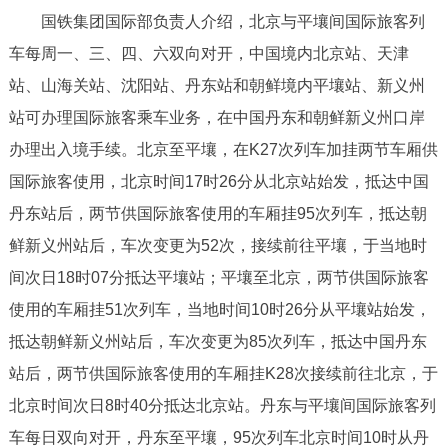
国铁集团国际部负责人介绍，北京与平壤间国际旅客列
决策公开
专题公开
车每周一、三、四、六双向对开，中国境内北京站、天津
政务服务
站、山海关站、沈阳站、丹东站和朝鲜境内平壤站、新义州
站可办理国际旅客乘车业务，在中国丹东和朝鲜新义州口岸
个人服务
法人服务
部门服务
办理出入境手续。北京至平壤，在K27次列车加挂两节车厢供
国际旅客使用，北京时间17时26分从北京站始发，抵达中国
便民服务
利企服务
投资项目
丹东站后，两节供国际旅客使用的车厢挂95次列车，抵达朝
鲜新义州站后，车次变更为52次，接续前往平壤，于当地时
中介服务
阳光政务
间次日18时07分抵达平壤站；平壤至北京，两节供国际旅客
政民互动
使用的车厢挂51次列车，当地时间10时26分从平壤站始发，
抵达朝鲜新义州站后，车次变更为85次列车，抵达中国丹东
12345网上接诉即办
我要咨询
我要建议
站后，两节供国际旅客使用的车厢挂K28次接续前往北京，于
北京时间次日8时40分抵达北京站。丹东与平壤间国际旅客列
参与调查
在线访谈
图说互动
车每日双向对开，丹东至平壤，95次列车北京时间10时从丹