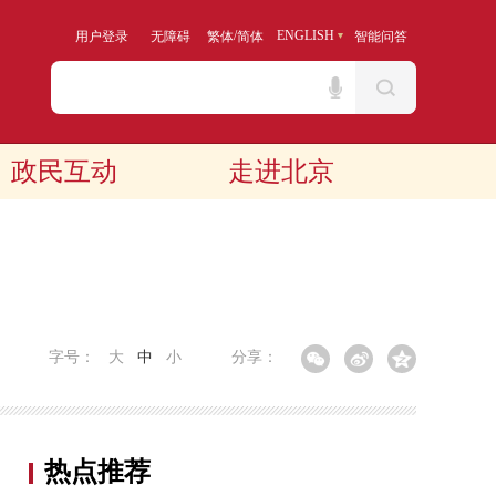
/
ENGLISH
用户登录
无障碍
繁体
简体
智能问答
政民互动
走进北京
字号：
大
中
小
分享：
热点推荐