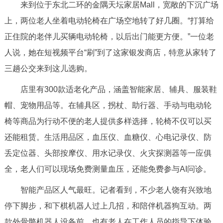
走进北京
来到位于东北二环的金隅天坛家居Mall，宽敞的下沉广场
上，两位老人坐着电动轮椅在广场空地转了好几圈。“打算给
北京概况
十六区概览
人文北京
正住院的老伴儿买辆电动轮椅，以后出门能更方便。”一位老
人说，她在短视频平台“刷”到了这家银发商店，特意从家转了
绿色北京
图说北京
视频北京
三趟公交来到这儿选购。
多语种
店里有300款适老化产品，涵盖智能家居、辅具、服装鞋
帽、宠物用品等。在辅具区，拐杖、助行器、手动与电动轮
ENGLISH
한국어
日本語
椅等商品为行动不便的老人提供多样选择，轮椅不仅可以买
还能租赁。生活用品区，血压仪、血糖仪、心电记录仪、防
DEUTSCH
FRANÇAIS
РУССКИЙ ЯЗЫК
丢定位器、头部按摩仪、用水记录仪、火灾探测器等一应俱
ESPAÑOL
العربية
PORTUGUÊS
全，老人们可以现场免费测量血压，还能免费参与AI问诊。
智能产品区人气最旺。记者看到，不少老人饶有兴致地
ITALIANO
停下脚步，和下棋机器人过上几招，和陪伴机器狗互动。两
款外骨骼机器人设备前，也有老人在工作人员的指导下体验