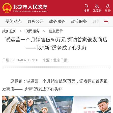
网站地图
搜索
无障碍
登录
要闻动态
要闻动态
政务公开
政务服务
政策服务
政民互动
政务服务
>
便民服务
>
信息提示
党中央精神
国务院信息
中央部委动态
试运营一个月销售破50万元 探访首家银发商店
—— 以“新”适老成了心头好
北京要闻
会议信息
部门动态
日期：2026-03-11 09:31
来源：北京日报
各区热点
政务公开
原标题：试运营一个月销售破50万元，记者探访首家银
发商店—— 以“新”适老成了心头好
市领导
机构职能
政策服务
政策兑现
政策解读
回应关切