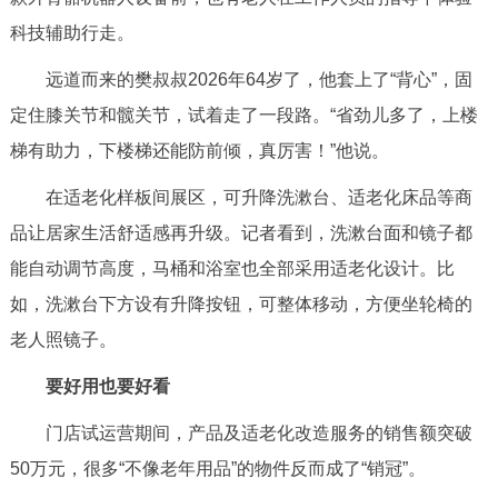
回到顶部
科技辅助行走。
远道而来的樊叔叔2026年64岁了，他套上了“背心”，固
定住膝关节和髋关节，试着走了一段路。“省劲儿多了，上楼
梯有助力，下楼梯还能防前倾，真厉害！”他说。
在适老化样板间展区，可升降洗漱台、适老化床品等商
品让居家生活舒适感再升级。记者看到，洗漱台面和镜子都
能自动调节高度，马桶和浴室也全部采用适老化设计。比
如，洗漱台下方设有升降按钮，可整体移动，方便坐轮椅的
老人照镜子。
要好用也要好看
门店试运营期间，产品及适老化改造服务的销售额突破
50万元，很多“不像老年用品”的物件反而成了“销冠”。