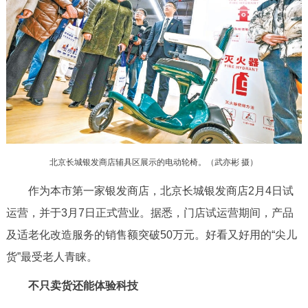
决策公开
专题公开
政务服务
个人服务
法人服务
部门服务
便民服务
利企服务
投资项目
北京长城银发商店辅具区展示的电动轮椅。（武亦彬 摄）
中介服务
阳光政务
作为本市第一家银发商店，北京长城银发商店2月4日试
政民互动
运营，并于3月7日正式营业。据悉，门店试运营期间，产品
及适老化改造服务的销售额突破50万元。好看又好用的“尖儿
12345网上接诉即办
我要咨询
我要建议
货”最受老人青睐。
参与调查
在线访谈
图说互动
不只卖货还能体验科技