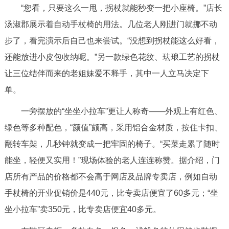
“您看，只要这么一甩，拐杖就能秒变一把小座椅。”店长
汤淑郡展示着自动手杖椅的用法。几位老人刚进门就挪不动
步了，看完演示后自己也来尝试。“没想到拐杖能这么好看，
还能放进小皮包收纳呢。”另一款绿色花纹、珐琅工艺的拐杖
让三位结伴而来的老姐妹爱不释手，其中一人立马决定下
单。
一旁摆放的“坐坐小拉车”更让人称奇——外观上有红色、
绿色等多种配色，“颜值”颇高，采用铝合金材质，按住卡扣、
翻转车架，几秒钟就变成一把牢固的椅子。“买菜走累了随时
能坐，轻便又实用！”现场体验的老人连连称赞。据介绍，门
店所有产品的价格都不会高于网店及品牌专卖店，例如自动
手杖椅的开业促销价是440元，比专卖店便宜了60多元；“坐
坐小拉车”卖350元，比专卖店便宜40多元。