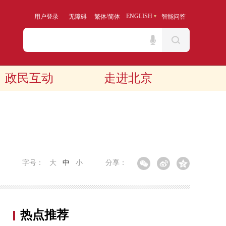
/
ENGLISH
用户登录
无障碍
繁体
简体
智能问答
政民互动
走进北京
字号：
大
中
小
分享：
热点推荐