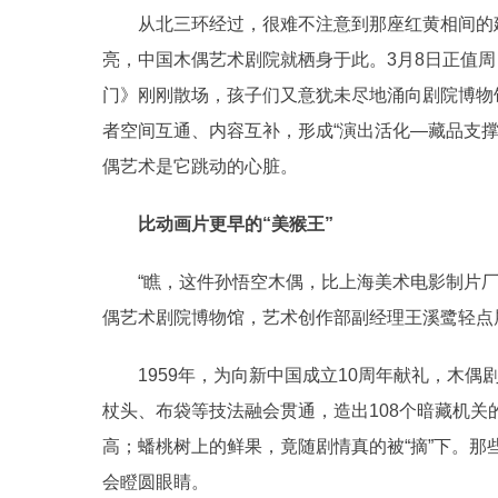
从北三环经过，很难不注意到那座红黄相间的建
亮，中国木偶艺术剧院就栖身于此。3月8日正值
门》刚刚散场，孩子们又意犹未尽地涌向剧院博物
者空间互通、内容互补，形成“演出活化—藏品支
偶艺术是它跳动的心脏。
比动画片更早的“美猴王”
“瞧，这件孙悟空木偶，比上海美术电影制片厂
偶艺术剧院博物馆，艺术创作部副经理王溪鹭轻点
1959年，为向新中国成立10周年献礼，木偶
杖头、布袋等技法融会贯通，造出108个暗藏机
高；蟠桃树上的鲜果，竟随剧情真的被“摘”下。
会瞪圆眼睛。