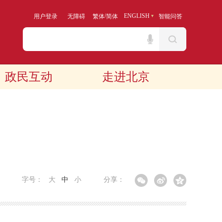
/
ENGLISH
用户登录
无障碍
繁体
简体
智能问答
政民互动
走进北京
字号：
大
中
小
分享：