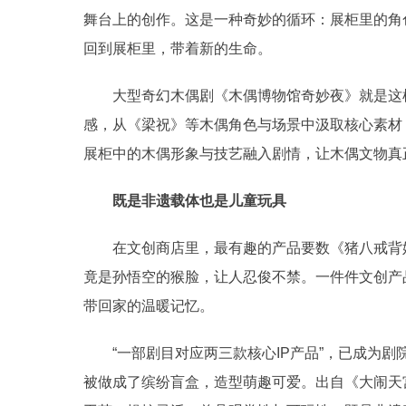
舞台上的创作。这是一种奇妙的循环：展柜里的角
回到展柜里，带着新的生命。
大型奇幻木偶剧《木偶博物馆奇妙夜》就是这样
感，从《梁祝》等木偶角色与场景中汲取核心素材
展柜中的木偶形象与技艺融入剧情，让木偶文物真正
既是非遗载体也是儿童玩具
在文创商店里，最有趣的产品要数《猪八戒背媳
竟是孙悟空的猴脸，让人忍俊不禁。一件件文创产
带回家的温暖记忆。
“一部剧目对应两三款核心IP产品”，已成为剧院
被做成了缤纷盲盒，造型萌趣可爱。出自《大闹天