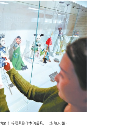
背媳妇》等经典剧作木偶道具。（
安旭东 摄
）