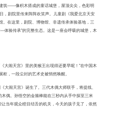
筑——像积木搭成的童话城堡，屋顶尖尖，色彩明
周日，剧院里传来阵阵欢笑声。儿童剧《我爱北京天安
馆。在这里，剧院、博物馆、非遗传承体验基地，三
撑—体验传承”的完整生态。这是一座会呼吸的城堡，木
《大闹天宫》里的美猴王出现得还要早呢！”在中国木
展柜，一段尘封的艺术史被悄然唤醒。
剧《大闹天宫》诞生了。三代木偶大师联手，将提线、
关的木偶。孙悟空的金箍棒能在三秒内从手中探至三米
那些让当年观众瞠目结舌的机关，今天的孩子见了，依然