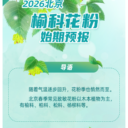
走进北京
北京概况
十六区概览
人文北京
绿色北京
图说北京
视频北京
多语种
ENGLISH
한국어
日本語
DEUTSCH
FRANÇAIS
РУССКИЙ ЯЗЫК
ESPAÑOL
العربية
PORTUGUÊS
ITALIANO