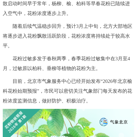
散启动时间早于常年，杨柳、榆、柏科等早春花粉已陆续进
决策公开
专题公开
入空气中，花粉浓度逐步上升。
政务服务
随着后续气温稳步回升，预计3月上中旬，北方大部地区
将逐步进入花粉飘散活跃阶段，花粉浓度将持续处于较高水
个人服务
法人服务
部门服务
平。
便民服务
利企服务
投资项目
花粉过敏多发于春秋两季，春季花粉过敏集中在3月至4
月，过敏原以柏科、垂柳等植物的花粉为主。
中介服务
阳光政务
目前，北京市气象服务中心已经开始发布“2026年北京榆
政民互动
科花粉始期预报”，市民可以密切关注气象部门每天发布的花
粉浓度监测信息，做好防护、积极治疗。
12345网上接诉即办
我要咨询
我要建议
参与调查
在线访谈
图说互动