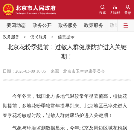
网站地图
搜索
无障碍
登录
要闻动态
要闻动态
政务公开
政务服务
政策服务
政民互动
政务服务
>
便民服务
>
信息提示
党中央精神
国务院信息
中央部委动态
北京花粉季提前！过敏人群健康防护进入关键
期！
北京要闻
会议信息
部门动态
日期：2026-03-09 10:06
来源：北京市卫生健康委员会
各区热点
政务公开
今年冬天，我国北方多地气温较常年显著偏高，植物花
期提前，多地花粉季较常年提早到来。北京地区已率先进入
市领导
机构职能
政策服务
春季花粉敏感时段，过敏人群健康防护进入关键期！
政策兑现
政策解读
回应关切
气象与环境监测数据显示，今年北京及周边区域花粉飘