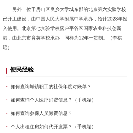
走进北京
另外，位于房山区良乡大学城东部的北京第六实验学校
北京概况
十六区概览
人文北京
已开工建设，由中国人民大学附属中学承办，预计2028年投
入使用。北京第七实验学校落户平谷区国家农业科技创新
绿色北京
图说北京
视频北京
港，由北京市育英学校承办，同样为12年一贯制。（李祺
瑶）
多语种
ENGLISH
한국어
日本語
便民经验
DEUTSCH
FRANÇAIS
РУССКИЙ ЯЗЫК
·
如何查询城镇职工的社保年度对账单？
·
如何查询个人医疗消费信息？（手机端）
ESPAÑOL
العربية
PORTUGUÊS
·
如何查询参保人员缴费信息？
ITALIANO
·
个人出租住房如何代开发票？（手机端）