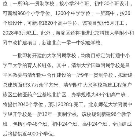
位；一所9年一贯制学校，按小学24个班、初中30个班设计，
决策公开
专题公开
可新增960个小学学位、1200个中学学位；一所高中，按36
政务服务
个班设计，可新增1620个高中学位。该项目预计5月开工，
2028年3月竣工。此外，海淀区还将推进北京科技大学附小和
个人服务
法人服务
部门服务
附中改扩建项目，新建北京一零一中实验学校。
一批即将开建的大学附属学校，均将目标定为打通中小
便民服务
利企服务
投资项目
学至大学的育人长链条。其中，清华大学国重附属学校是昌
平区教委与清华附中合作建设的一所9年一贯制学校，拟新建
中介服务
阳光政务
总建筑面积3.7万余平方米。清华附中大兴学校新建工程落户
政民互动
该区生物医药产业基地北扩区，办学规模为48个初高中班，
将提供2040个学位，预计2028年完工。北京师范大学附属中
12345网上接诉即办
我要咨询
我要建议
学经开学校是一所12年一贯制学校。该校规划新建96个教学
班，包括小学48个班、初中24个班、高中24个班，全面建成
参与调查
在线访谈
图说互动
后将提供近4000个学位。