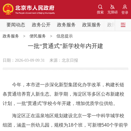
网站地图
搜索
无障碍
登录
要闻动态
要闻动态
政务公开
政务服务
政策服务
政民互动
政务服务
>
便民服务
>
信息提示
党中央精神
国务院信息
中央部委动态
一批“贯通式”新学校年内开建
北京要闻
会议信息
部门动态
日期：2026-03-09 09:31
来源：北京日报
各区热点
今年，本市进一步深化新型集团化办学改革，构建长链
政务公开
条贯通培养育人新生态。新学期，海淀区等多区公布新建校
计划，一批“贯通式”学校今年开建，增加优质学位供给。
市领导
机构职能
政策服务
海淀区正在温泉地区规划建设北京一零一中科学城学校
政策兑现
政策解读
回应关切
组团，涵盖一所幼儿园，规模为18个班，可新增540个学前学