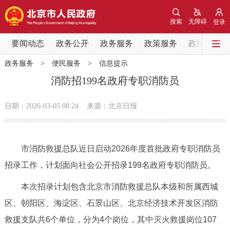
网站地图
搜索
无障碍
登录
要闻动态
要闻动态
政务公开
政务服务
政策服务
政民互动
政务服务
>
便民服务
>
信息提示
党中央精神
国务院信息
中央部委动态
消防招199名政府专职消防员
北京要闻
会议信息
部门动态
日期：2026-03-05 08:24
来源：北京日报
各区热点
市消防救援总队近日启动2026年度首批政府专职消防员
政务公开
招录工作，计划面向社会公开招录199名政府专职消防员。
市领导
机构职能
政策服务
本次招录计划包含北京市消防救援总队本级和所属西城
区、朝阳区、海淀区、石景山区、北京经济技术开发区消防
政策兑现
政策解读
回应关切
救援支队共6个单位，分为4个岗位，其中灭火救援岗位107