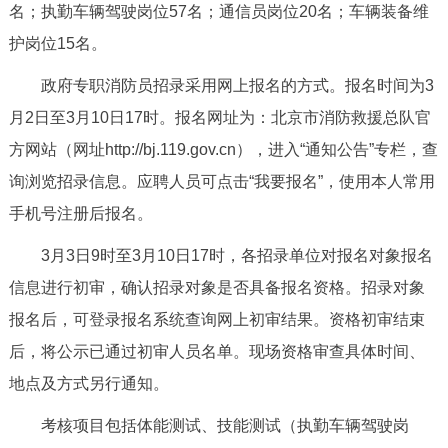
名；执勤车辆驾驶岗位57名；通信员岗位20名；车辆装备维
决策公开
专题公开
护岗位15名。
政务服务
政府专职消防员招录采用网上报名的方式。报名时间为3
月2日至3月10日17时。报名网址为：北京市消防救援总队官
个人服务
法人服务
部门服务
方网站（网址http://bj.119.gov.cn），进入“通知公告”专栏，查
询浏览招录信息。应聘人员可点击“我要报名”，使用本人常用
便民服务
利企服务
投资项目
手机号注册后报名。
中介服务
阳光政务
3月3日9时至3月10日17时，各招录单位对报名对象报名
信息进行初审，确认招录对象是否具备报名资格。招录对象
政民互动
报名后，可登录报名系统查询网上初审结果。资格初审结束
12345网上接诉即办
我要咨询
我要建议
后，将公示已通过初审人员名单。现场资格审查具体时间、
地点及方式另行通知。
参与调查
在线访谈
图说互动
考核项目包括体能测试、技能测试（执勤车辆驾驶岗