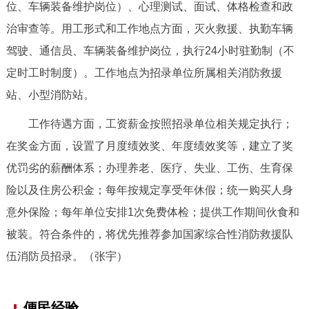
走进北京
位、车辆装备维护岗位）、心理测试、面试、体格检查和政
治审查等。用工形式和工作地点方面，灭火救援、执勤车辆
北京概况
十六区概览
人文北京
驾驶、通信员、车辆装备维护岗位，执行24小时驻勤制（不
定时工时制度）。工作地点为招录单位所属相关消防救援
绿色北京
图说北京
视频北京
站、小型消防站。
多语种
工作待遇方面，工资薪金按照招录单位相关规定执行；
在奖金方面，设置了月度绩效奖、年度绩效奖等，建立了奖
ENGLISH
한국어
日本語
优罚劣的薪酬体系；办理养老、医疗、失业、工伤、生育保
险以及住房公积金；每年按规定享受年休假；统一购买人身
DEUTSCH
FRANÇAIS
РУССКИЙ ЯЗЫК
意外保险；每年单位安排1次免费体检；提供工作期间伙食和
被装。符合条件的，将优先推荐参加国家综合性消防救援队
ESPAÑOL
العربية
PORTUGUÊS
伍消防员招录。（张宇）
ITALIANO
便民经验