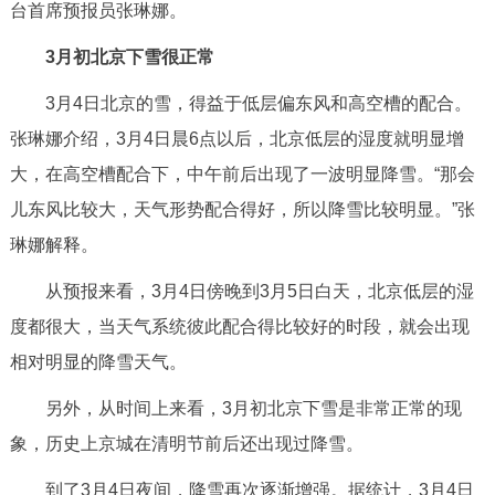
走进北京
台首席预报员张琳娜。
3月初北京下雪很正常
北京概况
十六区概览
人文北京
3月4日北京的雪，得益于低层偏东风和高空槽的配合。
绿色北京
图说北京
视频北京
张琳娜介绍，
3月4日
晨6点以后，北京低层的湿度就明显增
大，在高空槽配合下，中午前后出现了一波明显降雪。“那会
多语种
儿东风比较大，天气形势配合得好，所以降雪比较明显。”张
ENGLISH
한국어
琳娜解释。
日本語
从预报来看，3月4日傍晚到3月5日白天，北京低层的湿
DEUTSCH
FRANÇAIS
РУССКИЙ ЯЗЫК
度都很大，当天气系统彼此配合得比较好的时段，就会出现
相对明显的降雪天气。
ESPAÑOL
العربية
PORTUGUÊS
另外，从时间上来看，3月初北京下雪是非常正常的现
ITALIANO
象，历史上京城在清明节前后还出现过降雪。
到了3月4日夜间，降雪再次逐渐增强。据统计，3月4日