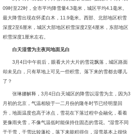
回到顶部
09时至22时，全市平均降雪量4.3毫米，城区平均4.1毫米。
最大降雪出现在怀柔白木，11.9毫米。西部、北部地区积雪
深度2至6厘米，城区大部地区积雪深度2至4厘米，东部地区
积雪深度1厘米左右。
白天湿雪为主夜间地面见白
3月4日中午前后，眼看大片大片的雪花飘落，城区路面
却未见白，只有草地上可见一些积雪。落下来的雪都去哪儿
了？
张琳娜解释，3月4日白天城区的降雪以湿雪为主，因为3
月初的北京，气温相较于一二月份的隆冬时节已经明显回
升，地面温度也高于冰点，雪花在下落过程中会融化，看着
更像雨夹雪，不像气温低时能保持住固态的雪花。“湿雪不同
于干雪，干雪比较蓬松，落下来能积得住，湿雪基本上很快