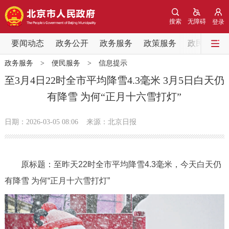
网站地图
搜索
无障碍
登录
要闻动态
要闻动态
政务公开
政务服务
政策服务
政民互动
政务服务
>
便民服务
>
信息提示
党中央精神
国务院信息
中央部委动态
至3月4日22时全市平均降雪4.3毫米 3月5日白天仍
有降雪 为何“正月十六雪打灯”
北京要闻
会议信息
部门动态
日期：2026-03-05 08:06
来源：北京日报
各区热点
政务公开
原标题：至昨天22时全市平均降雪4.3毫米，今天白天仍
有降雪 为何“正月十六雪打灯”
市领导
机构职能
政策服务
政策兑现
政策解读
回应关切