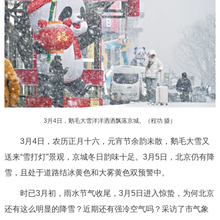
决策公开
专题公开
政务服务
个人服务
法人服务
部门服务
便民服务
利企服务
投资项目
中介服务
阳光政务
3月4日，鹅毛大雪洋洋洒洒飘落京城。（程功 摄）
3月4日，农历正月十六，元宵节余韵未散，鹅毛大雪又
政民互动
送来“雪打灯”景观，京城冬日韵味十足。3月5日，北京仍有降
12345网上接诉即办
我要咨询
我要建议
雪，且处于道路结冰黄色和大雾黄色双预警中。
时已3月初，雨水节气收尾，3月5日进入惊蛰，为何北京
参与调查
在线访谈
图说互动
还有这么明显的降雪？近期还有强冷空气吗？采访了市气象