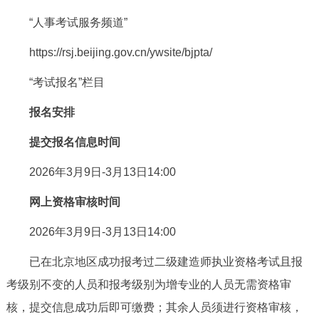
决策公开
专题公开
“人事考试服务频道”
https://rsj.beijing.gov.cn/ywsite/bjpta/
政务服务
“考试报名”栏目
个人服务
法人服务
部门服务
报名安排
便民服务
利企服务
投资项目
提交报名信息时间
2026年3月9日-3月13日14:00
中介服务
阳光政务
网上资格审核时间
政民互动
2026年3月9日-3月13日14:00
12345网上接诉即办
我要咨询
我要建议
已在北京地区成功报考过二级建造师执业资格考试且报
考级别不变的人员和报考级别为增专业的人员无需资格审
参与调查
在线访谈
图说互动
核，提交信息成功后即可缴费；其余人员须进行资格审核，