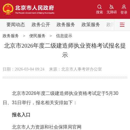
网站地图
搜索
无障碍
登录
要闻动态
要闻动态
政务公开
政务服务
政策服务
政民互动
政务服务
>
便民服务
>
信息提示
党中央精神
国务院信息
中央部委动态
北京市2026年度二级建造师执业资格考试报名提
示
北京要闻
会议信息
部门动态
日期：2026-03-04 09:24
来源：北京市人事考评办公室
各区热点
政务公开
北京市2026年度二级建造师执业资格考试定于5月30
日、31日举行，报名相关安排如下：
市领导
机构职能
政策服务
报名入口
政策兑现
政策解读
回应关切
北京市人力资源和社会保障局官网