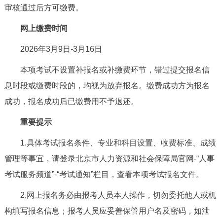
走进北京
审核通过后方可缴费。
网上缴费时间
北京概况
十六区概览
人文北京
2026年3月9日-3月16日
绿色北京
图说北京
视频北京
本项考试不设置补报名或补缴费环节，错过提交报名信
多语种
息时段或缴费时段的，均视为放弃报名。缴费成功方为报名
成功，报名成功后已缴费用不予退还。
ENGLISH
한국어
日本語
重要提示
DEUTSCH
FRANÇAIS
РУССКИЙ ЯЗЫК
1.具体考试报名条件、专业和科目设置、收费标准、成绩
管理等事宜，请登录北京市人力资源和社会保障局官网-“人事
ESPAÑOL
العربية
PORTUGUÊS
考试服务频道”-“考试通知”栏目，查看本项考试报名文件。
2.网上报名务必由报考人员本人操作，切勿委托他人或机
ITALIANO
构填写报名信息；报考人员应妥善保管用户名及密码，如泄